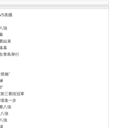
VS美國
八強
幕
賽結束
落幕
賽在青島舉行
想
措施”
練
”
法第三賽段冠軍
一場進一步
賽八強
雙八強
單八強
場