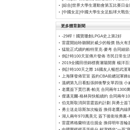
[綜合]世界大學生運動會第五比賽日金
[中國女足]中國大學生女足點球大戰
更多體育新聞
-29桿！國寶珊創LPGA史上第2好
雷霆開始聆聽關於威少的報價 熱火有
猛龍正式續約帕特里克-麥考 合同細
倒計時100天宣傳片發佈 市民日常生
2019全國田徑錦標賽瀋陽開賽 楊洋
倒計時100天之際 16國友人暢想武漢
上海隊發佈官宣 簽約CBA前總冠軍鋒
溫網第九日看點張帥衝擊女單四強 小
老鷹簽下賈巴裏-帕克 合同兩年1300
傑邁克爾-格林與快船續約 合同兩年10
伯克斯取消與雷霆簽約計劃 與勇士簽
勇士送走琼斯加次輪簽 換得老鷹內線
湖人兩年970萬美元 簽下後衛埃弗裏
雷霆將格蘭特送往掘金 換得明年首輪
中國圍棋棋手等級分 柯潔穩坐“一哥”