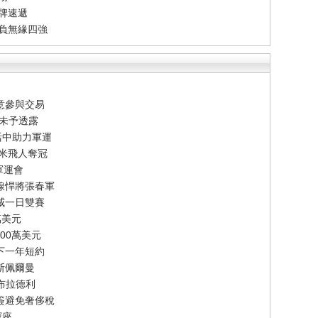
牌速遞
告負無緣四強
意參與交易
節未予透露
活中助力軍運
百米飛人奪冠
軍運會
線悍將張春軍
威一日雙賽
萬美元
00萬美元
下一年短約
斯佩爾曼
-布拉德利
簽避免奢侈稅
寶座