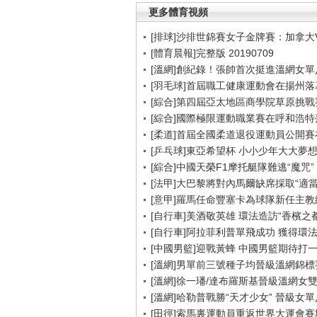
更多體育視頻
[排球]沙排世錦賽女子金牌賽：加拿大
[體育晨報]完整版 20190709
[溫網]創紀錄！張帥首次挺進溫網女單
[羽毛球]首屆職工健康運動會在揚州落
[綜合]第四屆亞太地區商學院草原挑戰
[綜合]國際極限運動職業賽在呼和浩特
[柔道]首屆全國柔道退役運動員公開
[乒乓球]東亞希望杯 小小少年大大夢
[綜合]中國天榮F1摩托艇隊難逃“魔咒”
[法甲]大巴黎將對內馬爾缺席採取“適當
[意甲]羅馬任命豐塞卡為球隊新任主教
[自行車]美酒敬英雄 環法造訪“香檳之都
[自行車]阿拉菲利普單飛成功 獲得環
[中國男籃]迎戰黃蜂 中國男籃期待打
[溫網]男單前三號種子均晉級溫網錦標
[溫網]徐一璠/達布羅斯基晉級溫網女
[溫網]哈勒普戰勝“天才少女” 晉級女
[田徑]索馬裏運動員重返世界大運會賽