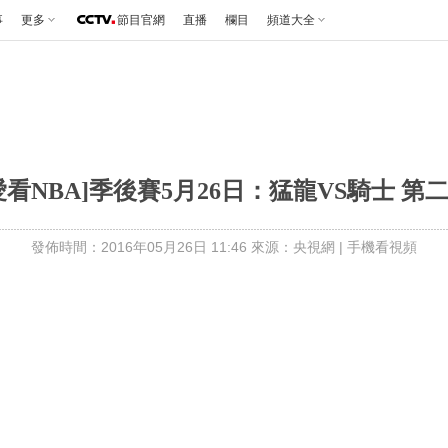
事
更多
節目官網
直播
欄目
頻道大全
愛看NBA]季後賽5月26日：猛龍VS騎士 第
發佈時間：2016年05月26日 11:46 來源：央視網
|
手機看視頻