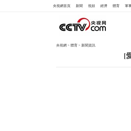
央視網首頁
新聞
視頻
經濟
體育
軍
央視網
>
體育
>
新聞資訊
[