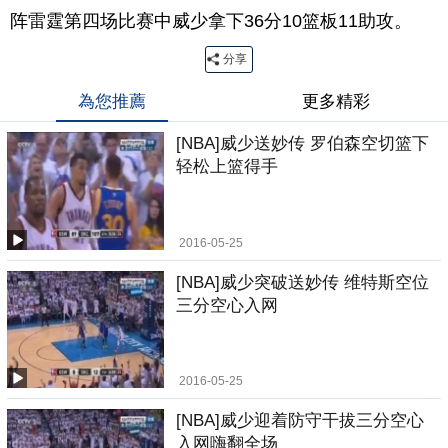
阵雷霆第四场比赛中威少拿下36分10篮板11助攻。
分享
為您推薦
更多精彩
[NBA]威少送妙传 罗伯森空切篮下
轻松上篮得手
2016-05-25
[NBA]威少突破送妙传 维特斯空位
三分空心入网
2016-05-25
[NBA]威少迎着防守干拔三分空心
入网嗨翻全场