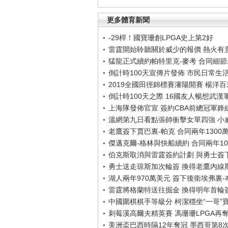
更多體育新聞
-29桿！國寶珊創LPGA史上第2好
雷霆開始聆聽關於威少的報價 熱火有
猛龍正式續約帕特里克-麥考 合同細
倒計時100天宣傳片發佈 市民日常生
2019全國田徑錦標賽瀋陽開賽 楊洋
倒計時100天之際 16國友人暢想武漢
上海隊發佈官宣 簽約CBA前總冠軍鋒
溫網第九日看點張帥衝擊女單四強 小
老鷹簽下賈巴裏-帕克 合同兩年1300
傑邁克爾-格林與快船續約 合同兩年10
伯克斯取消與雷霆簽約計劃 與勇士簽
勇士送走琼斯加次輪簽 換得老鷹內線
湖人兩年970萬美元 簽下後衛埃弗裏
雷霆將格蘭特送往掘金 換得明年首輪
中國圍棋棋手等級分 柯潔穩坐“一哥”
刺莓溪高爾夫精英賽 馮珊珊LPGA再
美洲盃巴西時隔12年奪冠 墨西哥第8