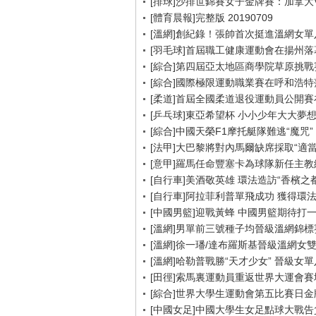
[排球]沙排世錦賽女子金牌賽：加拿大
[體育晨報]完整版 20190709
[溫網]創紀錄！張帥首次挺進溫網女單
[羽毛球]首屆職工健康運動會在揚州落
[綜合]第四屆亞太地區商學院草原挑戰
[綜合]國際極限運動職業賽在呼和浩特
[柔道]首屆全國柔道退役運動員公開
[乒乓球]東亞希望杯 小小少年大大夢
[綜合]中國天榮F1摩托艇隊難逃“魔咒”
[法甲]大巴黎將對內馬爾缺席採取“適當
[意甲]羅馬任命豐塞卡為球隊新任主教
[自行車]美酒敬英雄 環法造訪“香檳之都
[自行車]阿拉菲利普單飛成功 獲得環
[中國男籃]迎戰黃蜂 中國男籃期待打
[溫網]男單前三號種子均晉級溫網錦標
[溫網]徐一璠/達布羅斯基晉級溫網女
[溫網]哈勒普戰勝“天才少女” 晉級女
[田徑]索馬裏運動員重返世界大運會賽
[綜合]世界大學生運動會第五比賽日金
[中國女足]中國大學生女足點球大戰