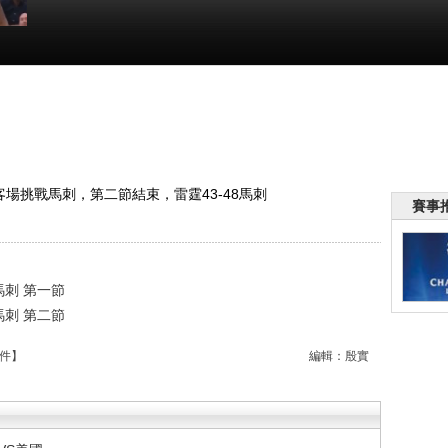
後賽
雷霆
節
:13
客場挑戰馬刺，第二節結束，雷霆43-48馬刺
賽事
馬刺 第一節
馬刺 第二節
件
】
編輯：殷實