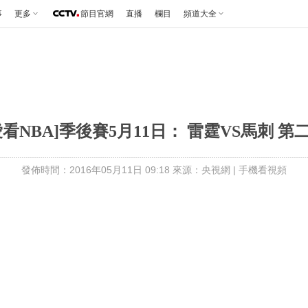
事
更多
節目官網
直播
欄目
頻道大全
愛看NBA]季後賽5月11日： 雷霆VS馬刺 第
發佈時間：2016年05月11日 09:18 來源：央視網
|
手機看視頻