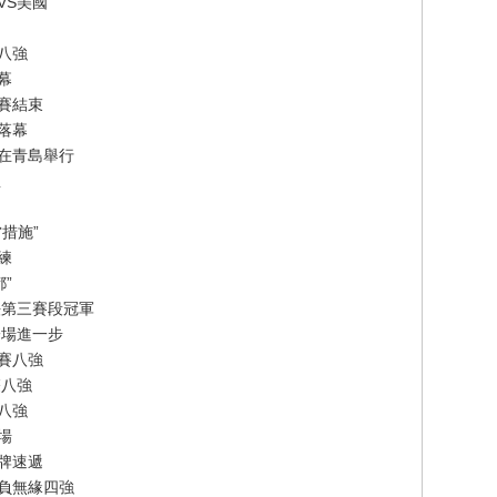
VS美國
八強
幕
賽結束
落幕
賽在青島舉行
想
措施”
練
”
法第三賽段冠軍
一場進一步
賽八強
雙八強
單八強
場
牌速遞
告負無緣四強