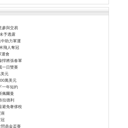
意參與交易
節未予透露
活中助力軍運
百米飛人奪冠
軍運會
線悍將張春軍
威一日雙賽
萬美元
00萬美元
下一年短約
斯佩爾曼
-布拉德利
簽避免奢侈稅
寶座
奪冠
次問鼎金盃賽