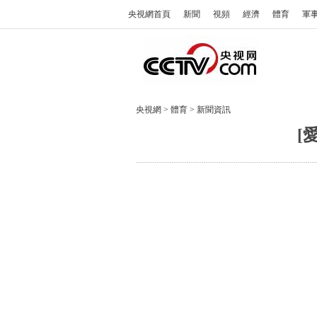
央視網首頁
新聞
視頻
經濟
體育
軍
央視網
>
體育
>
新聞資訊
[