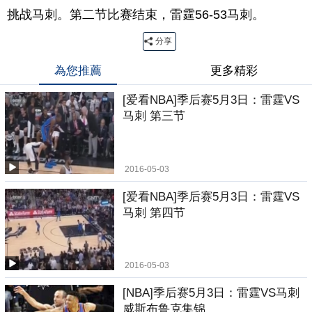
挑战马刺。第二节比赛结束，雷霆56-53马刺。
分享
為您推薦
更多精彩
[爱看NBA]季后赛5月3日：雷霆VS
马刺 第三节
2016-05-03
[爱看NBA]季后赛5月3日：雷霆VS
马刺 第四节
2016-05-03
[NBA]季后赛5月3日：雷霆VS马刺
威斯布鲁克集锦