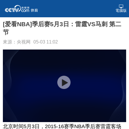
電腦版
[爱看NBA]季后赛5月3日：雷霆VS马刺 第二
节
來源：央视网
05-03 11:02
北京时间5月3日，2015-16赛季NBA季后赛雷霆客场