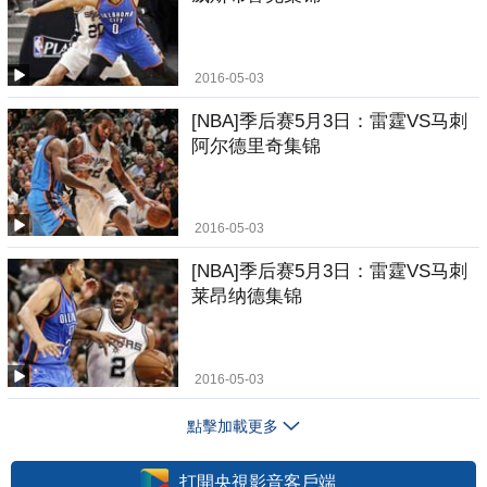
2016-05-03
[NBA]季后赛5月3日：雷霆VS马刺
阿尔德里奇集锦
2016-05-03
[NBA]季后赛5月3日：雷霆VS马刺
莱昂纳德集锦
2016-05-03
點擊加載更多
打開央視影音客戶端