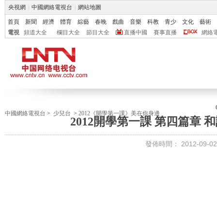
央視網
|
中國網絡電視台
|
網站地圖
首頁
新聞
經濟
體育
綜藝
春晚
戲曲
音樂
科教
青少
文化
藝術
電視
頻道大全
欄目大全
節目大全
直播中國
賽事直播
網絡
中國網絡電視台
>
少兒台
>
2012《開學第一課》美在你身邊
2012開學第一課 第四篇章 
發佈時間：
2012-09-02