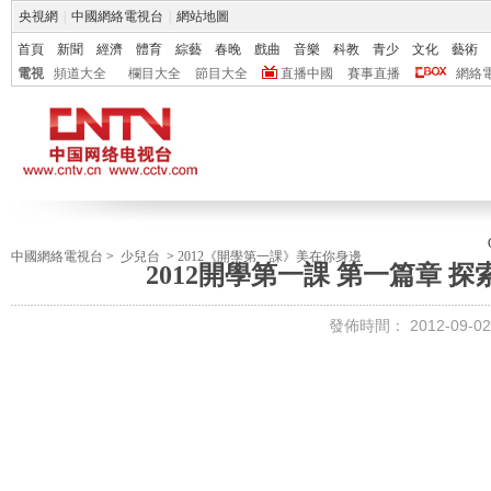
央視網
|
中國網絡電視台
|
網站地圖
首頁
新聞
經濟
體育
綜藝
春晚
戲曲
音樂
科教
青少
文化
藝術
電視
頻道大全
欄目大全
節目大全
直播中國
賽事直播
網絡
中國網絡電視台
>
少兒台
>
2012《開學第一課》美在你身邊
2012開學第一課 第一篇章 
發佈時間：
2012-09-02