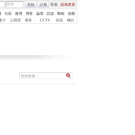
登錄
註冊
客服
設為首頁
城
社區
微博
博客
論壇
訪談
郵箱
游戲
畫片
公開課
播客
|
CCTV
頻道
欄目