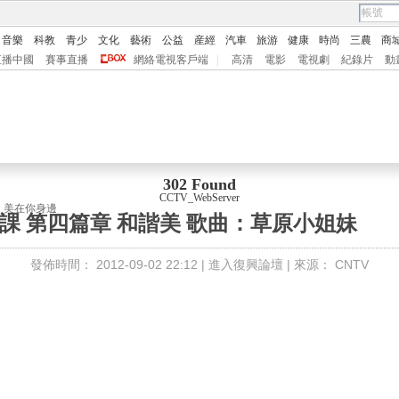
音樂
科教
青少
文化
藝術
公益
産經
汽車
旅游
健康
時尚
三農
商
直播中國
賽事直播
網絡電視客戶端
|
高清
電影
電視劇
紀錄片
動
302 Found
CCTV_WebServer
課》美在你身邊
一課 第四篇章 和諧美 歌曲：草原小姐妹
發佈時間：
2012-09-02 22:12 |
進入復興論壇
| 來源：
CNTV