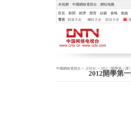
央視網
|
中國網絡電視台
|
網站地圖
首頁
新聞
經濟
體育
綜藝
春晚
戲曲
電視
頻道大全
欄目大全
節目大全
中國網絡電視台
>
少兒台
>
2012《開學第一
2012開學第