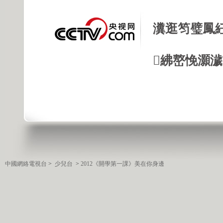
瀵逛笉璧鳳
紼嶅悗灝濊瘯
中國網絡電視台
>
少兒台
>
2012《開學第一課》美在你身邊