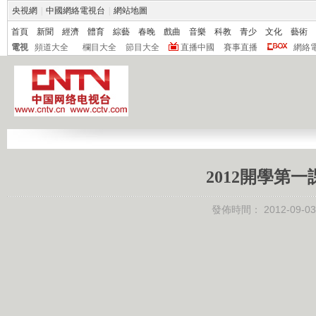
央視網
|
中國網絡電視台
|
網站地圖
首頁
新聞
經濟
體育
綜藝
春晚
戲曲
音樂
科教
青少
文化
藝術
電視
頻道大全
欄目大全
節目大全
直播中國
賽事直播
網絡
2012開學第
發佈時間：
2012-09-03