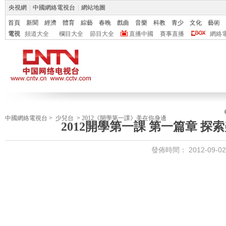
央視網
|
中國網絡電視台
|
網站地圖
首頁
新聞
經濟
體育
綜藝
春晚
戲曲
音樂
科教
青少
文化
藝術
電視
頻道大全
欄目大全
節目大全
直播中國
賽事直播
網絡
中國網絡電視台
>
少兒台
>
2012《開學第一課》美在你身邊
2012開學第一課 第一篇章 探
發佈時間：
2012-09-02