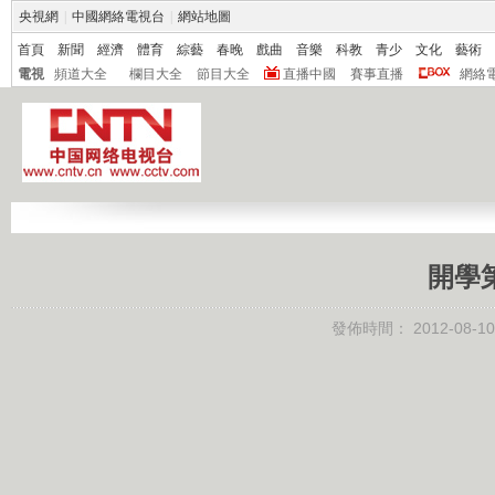
央視網
|
中國網絡電視台
|
網站地圖
首頁
新聞
經濟
體育
綜藝
春晚
戲曲
音樂
科教
青少
文化
藝術
電視
頻道大全
欄目大全
節目大全
直播中國
賽事直播
網絡
開學第
發佈時間：
2012-08-10