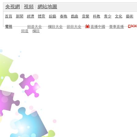
央視網
|
視頻
|
網站地圖
首頁
新聞
經濟
體育
綜藝
春晚
戲曲
音樂
科教
青少
文化
藝術
電視
頻道大全
欄目大全
節目大全
直播中國
賽事直播
頻道
欄目