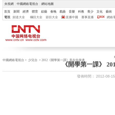
央視網
|
中國網絡電視台
|
網站地圖
首頁
新聞
經濟
體育
綜藝
春晚
戲曲
音樂
科教
青少
文化
藝術
電視
頻道大全
欄目大全
節目大全
直播中國
賽事直播
網絡
中國網絡電視台
>
少兒台
>
2012《開學第一課》美在你身邊
《開學第一課》 20110
發佈時間：
2012-08-15