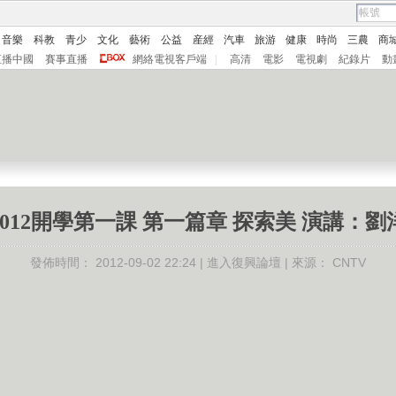
音樂
科教
青少
文化
藝術
公益
産經
汽車
旅游
健康
時尚
三農
商
直播中國
賽事直播
網絡電視客戶端
|
高清
電影
電視劇
紀錄片
動
2012開學第一課 第一篇章 探索美 演講：劉
發佈時間：
2012-09-02 22:24 |
進入復興論壇
| 來源：
CNTV