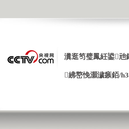
瀵逛笉璧鳳紝鍙兘
紼嶅悗灝濊瘯銆/h3