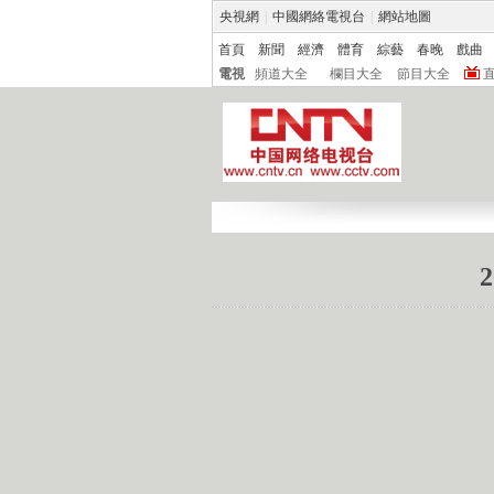
央視網
|
中國網絡電視台
|
網站地圖
首頁
新聞
經濟
體育
綜藝
春晚
戲曲
電視
頻道大全
欄目大全
節目大全