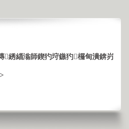
鏄綉緇滃師鍥犳垨鏃犳欏甸潰錛岃
>