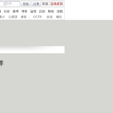
登錄
註冊
客服
設為首頁
城
社區
微博
博客
論壇
訪談
郵箱
游戲
畫片
公開課
播客
|
CCTV
頻道
欄目
洋