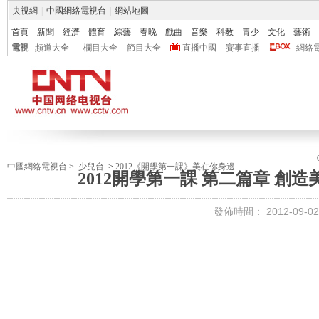
央視網
|
中國網絡電視台
|
網站地圖
首頁
新聞
經濟
體育
綜藝
春晚
戲曲
音樂
科教
青少
文化
藝術
電視
頻道大全
欄目大全
節目大全
直播中國
賽事直播
網絡
中國網絡電視台
>
少兒台
>
2012《開學第一課》美在你身邊
2012開學第一課 第二篇章 創
發佈時間：
2012-09-02