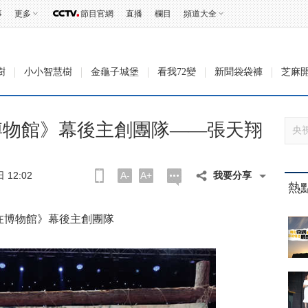
事
更多
節目官網
直播
欄目
頻道大全
樹
小小智慧樹
金龜子城堡
看我72變
新聞袋袋褲
芝麻
博物館》幕後主創團隊——張天翔
12:02
A-
A+
我要分享
熱
在博物館》幕後主創團隊