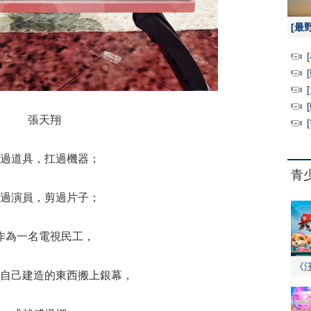
[最
張天翔
過道具，扛過機器；
青
過演員，剪過片子；
作為一名電視民工，
《
自己建造的東西搬上銀幕，