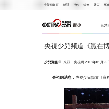
央視網首頁
新聞
視頻
經濟
體育
軍
智慧
央視少兒頻道《贏在
來源：央視網 2018年01月25日 
少兒資訊
央視網消息：
央視少兒頻道《贏