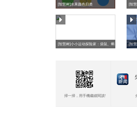
[智慧树]水果颜色归类
[智
[智慧树]小小运动探险家：袋鼠、蝌
[智
蚪、青蛙
掃一掃，用手機繼續閱讀!