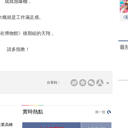
成就感爆棚，
《
大概就是工作滿足感。
在博物館》後期組的天翔，
最
請多指教！
分享到：
實時熱點
換一批
産業高峰