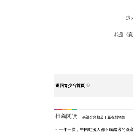
這
我是《贏
返回青少台首頁
推薦閱讀
央視少兒頻道
|
贏在博物館
一年一度，中國動漫人都不願錯過的漫