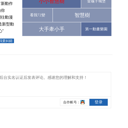
小小智慧樹
金龜子城堡
有新動作
動你
智慧樹
看我72變
開往動漫
造新型動
大手牽小手
第一動畫樂園
”
我要糾錯