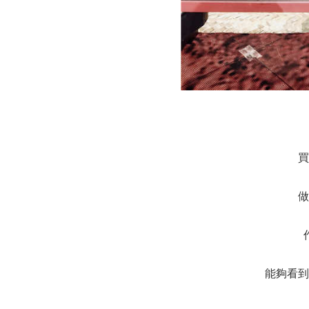
買
做
能夠看到