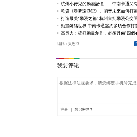
論壇
杭州小伢兒的動漫記憶——中南卡通又
啦
乾貨《尋夢環游記》、初音未來如何打
打造最美“動漫之都” 杭州首批動漫公交
節
動畫鏈結世界 中南卡通簽約多項合作打
漫産業
高長力：搞好動畫創作，必須具備“四個心
編輯：吳思羽