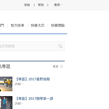
登錄
幫助
應用
開門
智力快車
快樂大巴
快樂體驗
點專題
更多
【專題】2017最野假期
詳細 >
【專題】2017開學第一課
詳細 >