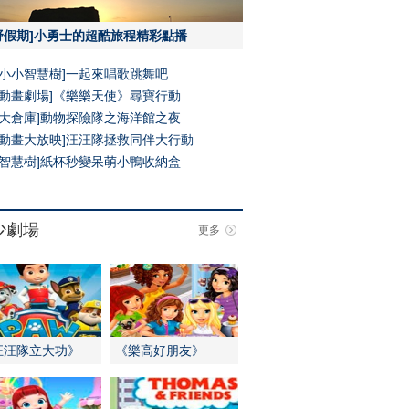
野假期]小勇士的超酷旅程精彩點播
[小小智慧樹]一起來唱歌跳舞吧
[動畫劇場]《樂樂天使》尋寶行動
[大倉庫]動物探險隊之海洋館之夜
[動畫大放映]汪汪隊拯救同伴大行動
[智慧樹]紙杯秒變呆萌小鴨收納盒
少劇場
更多
汪汪隊立大功》
《樂高好朋友》