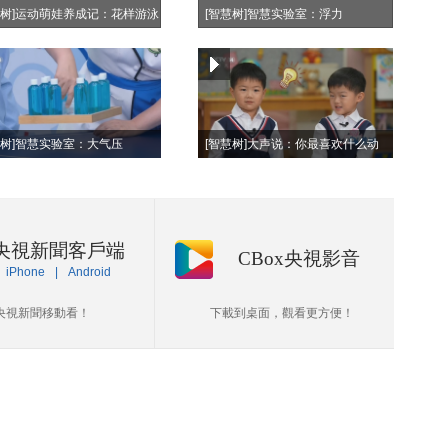
慧树]运动萌娃养成记：花样游泳
[智慧树]智慧实验室：浮力
慧树]智慧实验室：大气压
[智慧树]大声说：你最喜欢什么动
物？
央視新聞客戶端
CBox央視影音
iPhone
|
Android
央視新聞移動看！
下載到桌面，觀看更方便！