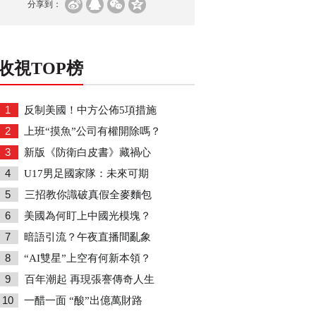
分享到：
收視TOP榜
1
反制美國！中方公佈5項措施
2
上班“摸魚”公司有權開除嗎？
3
新版《防衛白皮書》藏禍心
4
U17男足國家隊：未來可期
5
三招教你識破真假全麥麵包
6
美國為何盯上中國光模塊？
7
暗語引流？午夜直播間亂象
8
“AI雙星”上空有何新本領？
9
百年潮起 再現張謇傳奇人生
10
一醋一面 “酸”出億萬財路