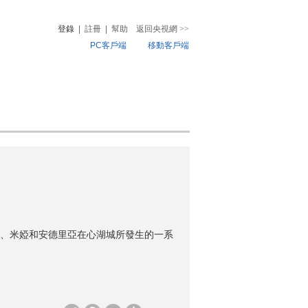
登錄
|
註冊
|
幫助
返回央視網
>>
PC客戶端
移動客戶端
音
熱榜
微視頻
兒
音樂
體育賽事
農業農村
、米婭和安德里亞在心湖城所發生的一系