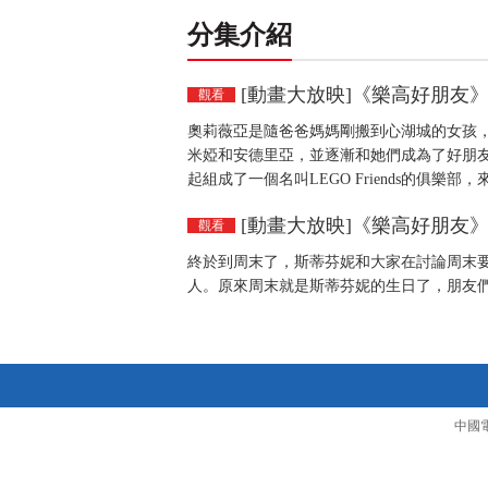
分集介紹
[動畫大放映]《樂高好朋友》
觀看
奧莉薇亞是隨爸爸媽媽剛搬到心湖城的女孩
米婭和安德里亞，並逐漸和她們成為了好朋
起組成了一個名叫LEGO Friends的俱樂
[動畫大放映]《樂高好朋友》
觀看
終於到周末了，斯蒂芬妮和大家在討論周末
人。原來周末就是斯蒂芬妮的生日了，朋友
中國