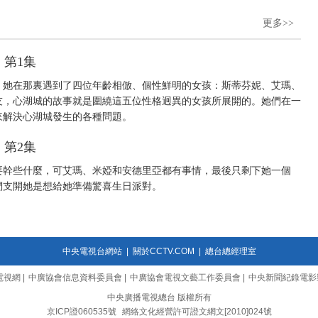
更多>>
 第1集
，她在那裏遇到了四位年齡相倣、個性鮮明的女孩：斯蒂芬妮、艾瑪、
友，心湖城的故事就是圍繞這五位性格迥異的女孩所展開的。她們在一
部，來解決心湖城發生的各種問題。
 第2集
要幹些什麼，可艾瑪、米婭和安德里亞都有事情，最後只剩下她一個
們支開她是想給她準備驚喜生日派對。
中央電視台網站
|
關於CCTV.COM
|
總台總經理室
電視網
|
中廣協會信息資料委員會
|
中廣協會電視文藝工作委員會
|
中央新聞紀錄電影
中央廣播電視總台 版權所有
京ICP證060535號
網絡文化經營許可證文網文[2010]024號