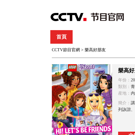
首頁
直播
節目單
CCTV節目官網
> 樂高好朋友
綜合
新聞
財經
綜藝
中文國際
體
樂高好
年份：
20
類別：
青
産地：
內
簡介：
講
列詼諧、