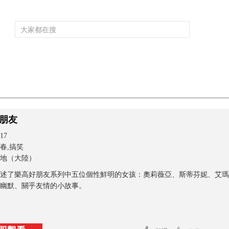
頻道大全
欄目大全
片庫
4K專區
聽
育
電影
國防軍事
電視劇
紀錄
科教
戲曲
社會與法
少
朋友
17
春,搞笑
地（大陸）
述了樂高好朋友系列中五位個性鮮明的女孩：奧莉薇亞、斯蒂芬妮、艾瑪
幽默、關乎友情的小故事。