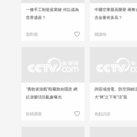
一條手工制瓷産業鏈 何以成為
中國空軍最高榮譽 兩奪
世界遺産？
含金量有多高？
面對面
開講啦
“勇敢者游戲”暗藏致命隱患 網
跨區域借電、防空洞納
紅游樂項目亂象曝光
大“烤”之下有“涼”策
財經調查
焦點訪談