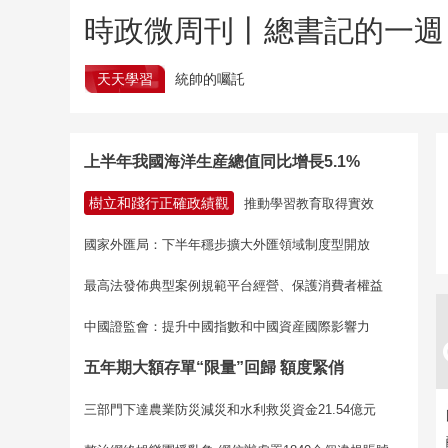
時政微周刊丨總書記的一週（
天天學習
統帥的囑託
上半年我國海洋生産總值同比增長5.1%
樹立和踐行正確政績觀
推動學習教育取得實效
國家外匯局：下半年穩步擴大外匯領域制度型開放
最高法發佈典型案例規範平台經營、保護消費者權益
中國證監會：提升中國指數和中國資産國際影響力
五年期大額存單“限量”回歸 額度緊俏
三部門下達農業防災減災和水利救災資金21.54億元