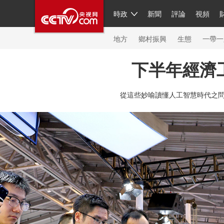
時政
新聞
評論
視頻
人民領袖習近平
直播
繁體
片庫
海外頻道
欄目大全
聯播+
iPanda
中國領
節目單
Engl
地方
鄉村振興
生態
一帶一
下半年經濟
總台春晚
網絡春晚
共産黨員網
秧紀錄
紀
從這些妙喻讀懂人工智慧時代之
新聞
國內
國際
評論
經濟
軍事
科技
人民領袖習近平
聯播+
熱解讀
天天學習
習
視頻
小央視頻
小央直播
直播中國
熊貓頻
現場
前線
比劃
快看
藍海中國
新兵請入
體育
直播
競猜
2026年世界盃
2026年冬奧
VIP會員
CCTV奧林匹克頻道
生活體育大會
體