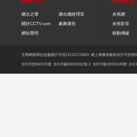
關於我們
業務概況
總台之聲
總台總經理室
央視網
關於CCTV.com
象舞廣告
央視影音
網站聲明
移動傳媒
互聯網新聞信息服務許可證10120170003
網上傳播視聽節目許可證號01
京ICP證060535號
京ICP備06036302號-2
京ICP備10003349號
京IC