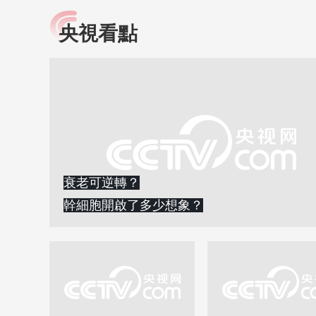
央視看點
小央視頻
全民健康
央視網原創視頻子品牌，
提高全民健康素養水
以更加貼近年輕人的視
助力“健康中國2030”
角，有趣、有料、有故事
略。央視網《全民健
的方式解讀時代。
康》，向所有人分享
知識！
衰老可逆轉？
幹細胞開啟了多少想象？