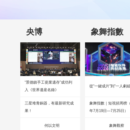
央博
象舞指數
“景德鎮手工瓷業遺存”成功列
從“一鍵成片”到“一人劇組
入《世界遺産名錄》
三星堆青銅器，有最新研究成
象舞指數｜短視頻周榜（2
果！
年7月19日—7月25日）
何以文明
象舞觀察