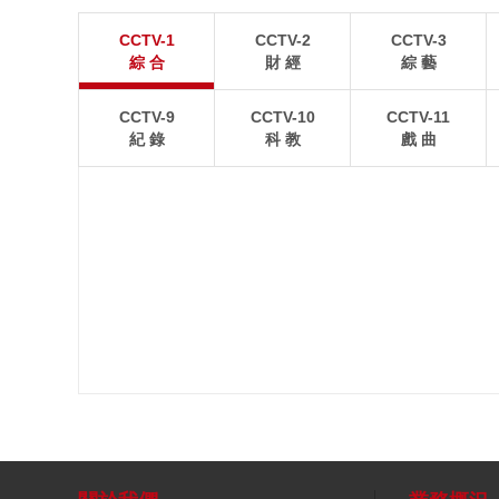
江蘇張家港：“千燈之夜”燈光璀璨
北京：藍天白雲
CCTV-1
CCTV-2
CCTV-3
8月2日晚，江蘇張家港香山風景區燈光璀璨，市民和
8月1日，北京故宮博
綜 合
財 經
綜 藝
游客前來賞夜景、逛集市。
景如畫。
CCTV-9
CCTV-10
CCTV-11
紀 錄
科 教
戲 曲