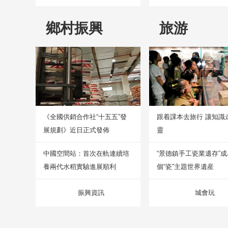
鄉村振興
旅游
《全國供銷合作社“十五五”發
跟着課本去旅行 讓知識
展規劃》近日正式發佈
靈
中國空間站：首次在軌連續培
“景德鎮手工瓷業遺存”
養兩代水稻實驗進展順利
個“瓷”主題世界遺産
振興資訊
城會玩