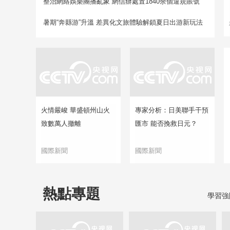
整治網絡娛樂團播亂象 網信辦處置1840余個違規賬號
暑期“奔縣游”升溫 差異化文旅體驗解鎖夏日出游新玩法
火情嚴峻 華盛頓州山火
專家分析：日美聯手干預
致數萬人撤離
匯市 能否挽救日元？
國際新聞
國際新聞
熱點專題
學習強