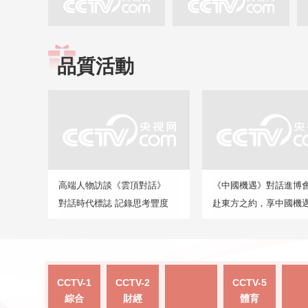
品質活動
高端人物訪談《雲頂對話》
《中國機遇》對話進博
對話時代標誌 記錄思考豐度
赴東方之約，享中國機
CCTV-1
CCTV-2
CCTV-5
綜合
財經
體育