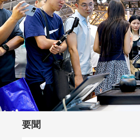
財經
教育
鄉村振興
生態環境
一帶一路
大國智造
大國展會
大國保險
雲頂對話
雲
CCTV.節目官網
直播
節目單
欄目
片庫
要聞