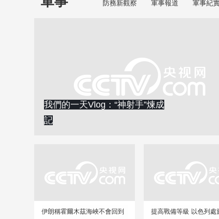
軍事
防務新觀察
軍事報道
軍事紀
我們的一天Vlog：“神射手”煉成
記
伊朗稱霍爾木茲海峽不會回到
提高戰備等級 以色列處