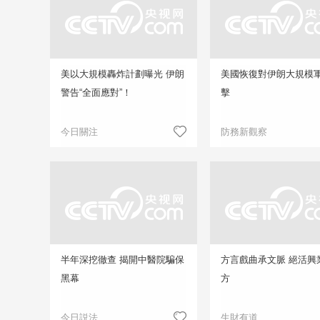
美以大規模轟炸計劃曝光 伊朗
美國恢復對伊朗大規模
警告“全面應對”！
擊
今日關注
防務新觀察
半年深挖徹查 揭開中醫院騙保
方言戲曲承文脈 絕活興
黑幕
方
今日説法
生財有道