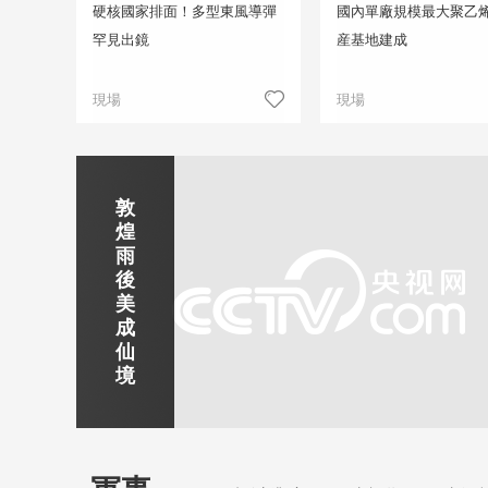
硬核國家排面！多型東風導彈
國內單廠規模最大聚乙
罕見出鏡
産基地建成
現場
現場
正在直播
敦
吉
南
秦
劍
雲
煌
林
京
焦
皇
川
煙
探
雨
市
玄
作
島
下
雨
古
後
北
武
紅
金
梅
齊
北
美
山
湖
石
夢
嶺
雲
水
成
靜賞京娘湖
公
景
峽
海
瀑
山
鎮
仙
園
區
灣
布
京娘湖位於邯鄲武安市口上村北，常年平均氣溫19攝氏度，夏
境
溫26攝氏度，是避暑休閒佳地。