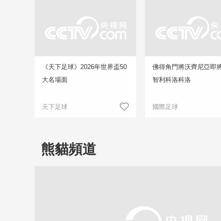
《天下足球》2026年世界盃50
佛得角門將沃齊尼亞即
大名場面
智利科洛科洛
天下足球
國際足球
熊貓頻道