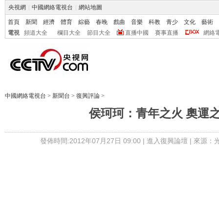
央視網
|
中國網絡電視台
|
網站地圖
首頁
新聞
經濟
體育
綜藝
春晚
戲曲
音樂
科教
青少
文化
藝術
電視
頻道大全
欄目大全
節目大全
直播中國
賽事直播
網絡
中國網絡電視台
>
新聞台
>
復興評論
>
侯珂珂：青年之火 奧運
發佈時間:2012年07月27日 09:00 |
進入復興論壇
| 來源：