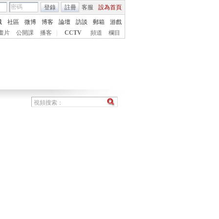
登錄
註冊
客服
設為首頁
城
社區
微博
博客
論壇
訪談
郵箱
游戲
畫片
公開課
播客
|
CCTV
頻道
欄目