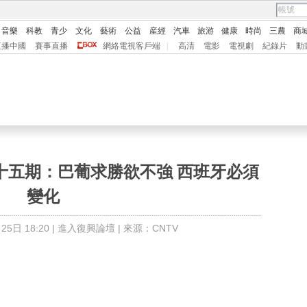
音樂
科教
青少
文化
藝術
公益
産經
汽車
旅游
健康
時尚
三農
商
直播中國
賽事直播
網絡電視客戶端
|
高清
電影
電視劇
紀錄片
動
第十五期：巴葡求勝欲不強 西班牙必須
變化
5日 18:20 |
進入復興論壇
| 來源：CNTV