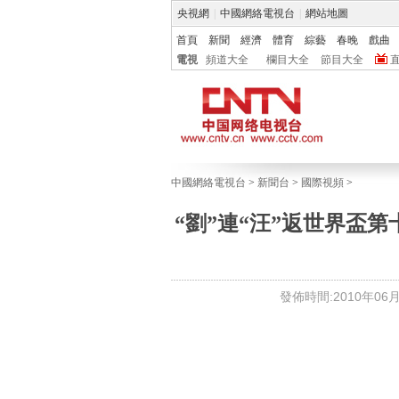
央視網
|
中國網絡電視台
|
網站地圖
首頁
新聞
經濟
體育
綜藝
春晚
戲曲
電視
頻道大全
欄目大全
節目大全
中國網絡電視台
>
新聞台
>
國際視頻
>
“劉”連“汪”返世界盃
發佈時間:2010年06月2