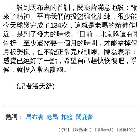
説到馬布裏的首訓，閔鹿蕾滿意地説：“
來了精神。平時我們的投籃強化訓練，很少能
今天球隊完成了134次，這就是老馬的精神
近，是到了發力的時候。”目前，北京隊還有
骨折，至少還需要一個月的時間，才能拿掉
月板勞損，也不能正常完成訓練。陳磊表示：
感覺已經好了一點，希望自己趕快恢復吧，
候，就投入常規訓練。”
(記者潘天舒)
熱詞：
馬布裏
老馬
扣籃
閔鹿蕾
【
打印
】【
我要糾錯
】【
複製鏈結
】【
轉發郵件