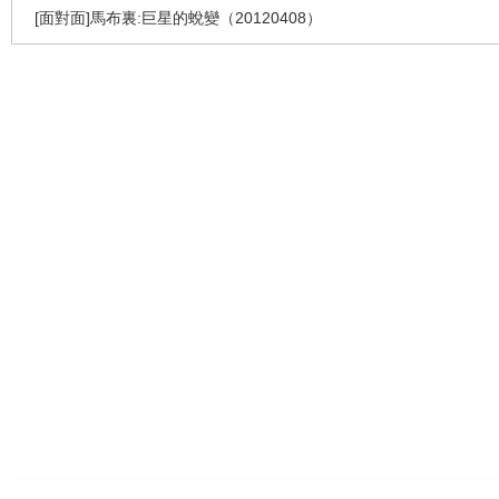
[面對面]馬布裏:巨星的蛻變（20120408）