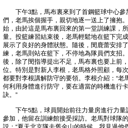
下午3點，馬布裏來到了首鋼籃球中心參
們，老馬挨個握手，親切地逐一送上了擁抱
始，由於這是馬布裏回來的第一堂訓練課，
量。投籃練習結束後，老馬輕鬆地在籃下完
展示了良好的身體狀態。隨後，閔鹿蕾安排了
練，老馬則站在籃下，不停地為隊員們支招
後，除了閔指導提出不足，馬布裏也要上前
位。特別是對新人李根，老馬格外照顧，每
都要對李根講解防守的要領。李根介紹：“老
何利用身體進行防守，要在適當的時機進行
訣。”
下午5點，球員開始前往力量房進行力量
參加，他留在訓練館接受採訪。老馬對球隊
説：“夏天北京隊去舊金山的時候，我見過他