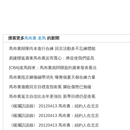
搜索更多
馬布裏
老馬
的新聞
馬布裏歸隊尚未進行合練 回京活動多不忘練體能
易建聯返廣東馬布裏反而寬心：將促使我們提高
[CBA]老馬歸來：馬布裏就阿聯簽約廣東發表看法
馬布裏抵京腳傷繃帶消失 曝整個夏天都在練力量
馬布裏傷癒回京目標直指衛冕 腳趾傷勢已無礙
馬布裏返京自信比去年更強壯 新季目標仍是衛冕
《楊瀾訪談錄》 20120413 馬布裏：紐約人在北京
《楊瀾訪談錄》 20120413 馬布裏：紐約人在北京
《楊瀾訪談錄》 20120413 馬布裏：紐約人在北京