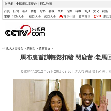
央視網
|
中國網絡電視台
|
網站地圖
首頁
新聞
經濟
體育
綜藝
春晚
戲曲
音樂
科教
青少
文化
藝術
電視
頻道大全
欄目大全
節目大全
直播中國
賽事直播
網絡
中國網絡電視台
>
新聞台
>
體育圖文
>
馬布裏首訓輕鬆扣籃 閔鹿蕾:老馬
發佈時間:2012年09月28日 09:36 |
進入復興論壇
| 來源：