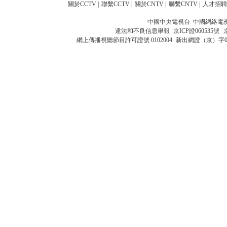
關於CCTV
|
聯繫CCTV
|
關於CNTV
|
聯繫CNTV
|
人才招聘
中國中央電視台 中國網絡電
違法和不良信息舉報
京ICP證060535號
網上傳播視聽節目許可證號 0102004
新出網證（京）字0