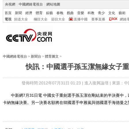
央視網
|
中國網絡電視台
|
網站地圖
首頁
新聞
經濟
體育
綜藝
春晚
戲曲
音樂
科教
青少
文化
藝術
電視
頻道大全
欄目大全
節目大全
直播中國
賽事直播
網絡
中國網絡電視台
>
新聞台
>
體育圖文
>
快訊：中國選手孫玉潔無緣女子
發佈時間:2012年07月31日 01:23 |
進入復興論壇
| 來源：中
中新網7月31日電 中國女子重劍選手孫玉潔在剛結束的半決賽中，以
卡納無緣決賽。另一決賽名額將在韓國選手申雅嵐與德國選手海德曼之