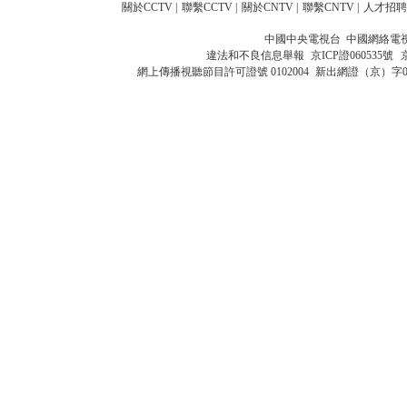
關於CCTV
|
聯繫CCTV
|
關於CNTV
|
聯繫CNTV
|
人才招聘
中國中央電視台 中國網絡電
違法和不良信息舉報
京ICP證060535號
網上傳播視聽節目許可證號 0102004
新出網證（京）字0