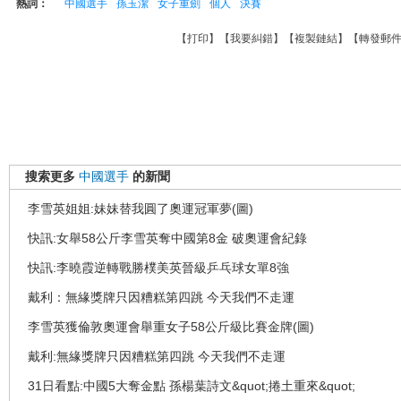
熱詞：
中國選手
孫玉潔
女子重劍
個人
決賽
【
打印
】【
我要糾錯
】【
複製鏈結
】【
轉發郵
搜索更多
中國選手
的新聞
李雪英姐姐:妹妹替我圓了奧運冠軍夢(圖)
快訊:女舉58公斤李雪英奪中國第8金 破奧運會紀錄
快訊:李曉霞逆轉戰勝樸美英晉級乒乓球女單8強
戴利：無緣獎牌只因糟糕第四跳 今天我們不走運
李雪英獲倫敦奧運會舉重女子58公斤級比賽金牌(圖)
戴利:無緣獎牌只因糟糕第四跳 今天我們不走運
31日看點:中國5大奪金點 孫楊葉詩文&quot;捲土重來&quot;