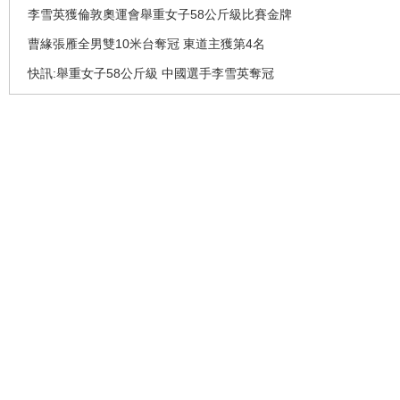
李雪英獲倫敦奧運會舉重女子58公斤級比賽金牌
曹緣張雁全男雙10米台奪冠 東道主獲第4名
快訊:舉重女子58公斤級 中國選手李雪英奪冠