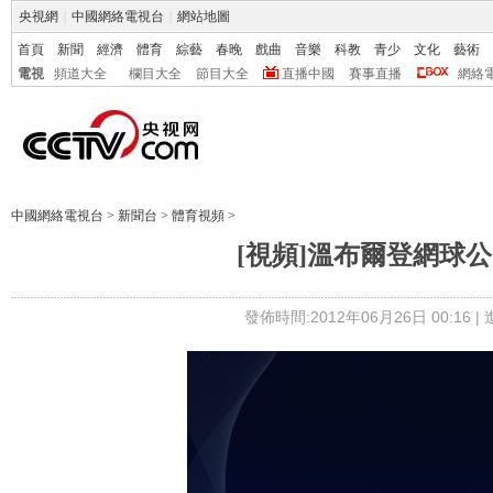
央視網
|
中國網絡電視台
|
網站地圖
首頁
新聞
經濟
體育
綜藝
春晚
戲曲
音樂
科教
青少
文化
藝術
電視
頻道大全
欄目大全
節目大全
直播中國
賽事直播
網絡
中國網絡電視台
>
新聞台
>
體育視頻
>
[視頻]溫布爾登網球
發佈時間:2012年06月26日 00:16 |