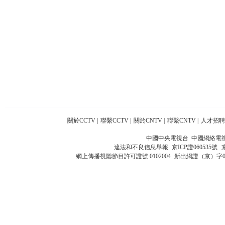
關於CCTV
|
聯繫CCTV
|
關於CNTV
|
聯繫CNTV
|
人才招聘
中國中央電視台 中國網絡電
違法和不良信息舉報
京ICP證060535號
網上傳播視聽節目許可證號 0102004
新出網證（京）字0