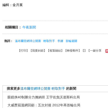
編輯：金月展
相關欄目：
午夜新聞
熱詞：
溫布爾登網球公開賽
輕取對手
李娜
首輪過關
【
打印
】【
我要糾錯
】【
複製鏈結
】【
轉發郵件
】【
】
【一鍵分享
搜索更多
溫布爾登網球公開賽
輕取對手
的新聞
眼鏡俠40制勝分力擒納班 王宇佐負沃達斯科出局
大威歷屆溫網回顧：五次封後 2012年再首輪出局