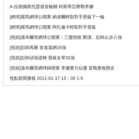
A-拉德攜斯托瑟過首輪關 科斯蒂亞將戰李娜
[網球]羅馬網球公開賽 納達爾輕取對手晉級下一輪
[網球]羅馬網球公開賽 阿扎倫卡輕取對手晉級
[視頻]溫布爾登網球公開賽：三盤惜敗 鄭潔、彭帥止步八強
[視頻]彭帥再勝 首進溫網16強
[視頻]彭帥頑強逆轉 晉級女單32強
[視頻]溫布爾登網球錦標賽 李娜實力佔優 首戰應無懸念
焦點新聞播報 2011-01-17 13：00 1-5