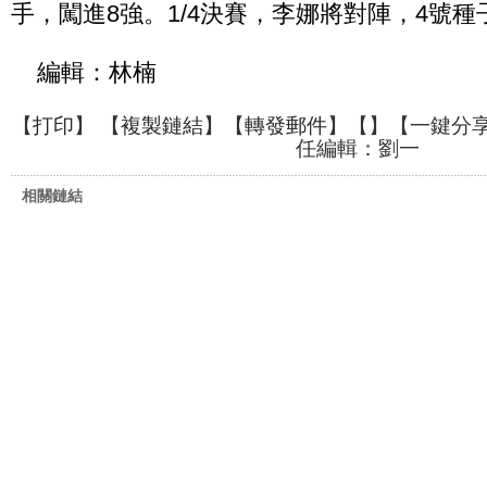
手，闖進8強。1/4決賽，李娜將對陣，4號
編輯：林楠
【
打印
】 【
複製鏈結
】【
轉發郵件
】【
】
【一鍵分
任編輯：劉一
相關鏈結