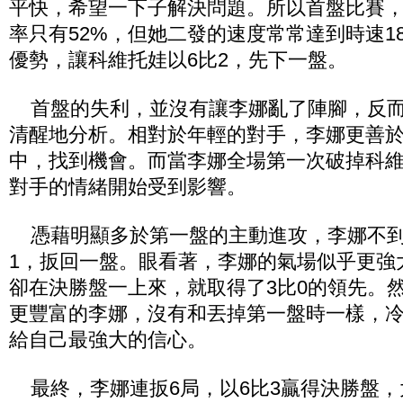
平快，希望一下子解決問題。所以首盤比賽
率只有52%，但她二發的速度常常達到時速1
優勢，讓科維托娃以6比2，先下一盤。
首盤的失利，並沒有讓李娜亂了陣腳，反而
清醒地分析。相對於年輕的對手，李娜更善
中，找到機會。而當李娜全場第一次破掉科
對手的情緒開始受到影響。
憑藉明顯多於第一盤的主動進攻，李娜不到
1，扳回一盤。眼看著，李娜的氣場似乎更強
卻在決勝盤一上來，就取得了3比0的領先。
更豐富的李娜，沒有和丟掉第一盤時一樣，
給自己最強大的信心。
最終，李娜連扳6局，以6比3贏得決勝盤，