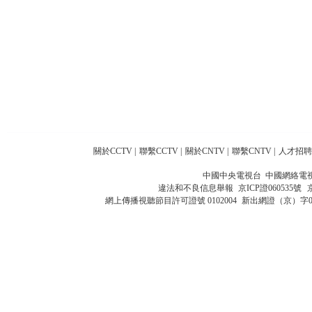
關於CCTV
|
聯繫CCTV
|
關於CNTV
|
聯繫CNTV
|
人才招聘
中國中央電視台 中國網絡電
違法和不良信息舉報
京ICP證060535號
網上傳播視聽節目許可證號 0102004
新出網證（京）字0