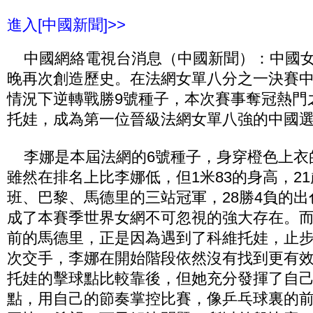
進入[中國新聞]>>
中國網絡電視台消息（中國新聞）：中國女
晚再次創造歷史。在法網女單八分之一決賽
情況下逆轉戰勝9號種子，本次賽事奪冠熱門
托娃，成為第一位晉級法網女單八強的中國
李娜是本屆法網的6號種子，身穿橙色上衣
雖然在排名上比李娜低，但1米83的身高，2
班、巴黎、馬德里的三站冠軍，28勝4負的
成了本賽季世界女網不可忽視的強大存在。
前的馬德里，正是因為遇到了科維托娃，止
次交手，李娜在開始階段依然沒有找到更有
托娃的擊球點比較靠後，但她充分發揮了自
點，用自己的節奏掌控比賽，像乒乓球裏的