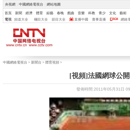
央視網
|
中國網絡電視台
|
網站地圖
首頁
新聞
經濟
體育
綜藝
春晚
戲曲
音樂
科教
青少
文化
藝術
電視
頻道大全
欄目大全
節目大全
直播中國
賽事直播
網絡
中國網絡電視台
>
新聞台
>
體育視頻
>
[視頻]法國網球公
發佈時間:2011年05月31日 09: