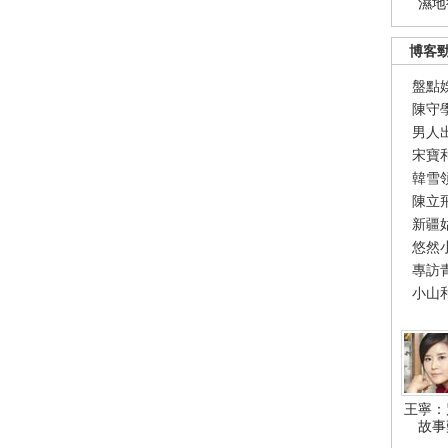
濕地
博客
盤點
陳守
男人
宋寶
韓雪
陳立
新疆
悠然
專訪
小山
王寧：
故事