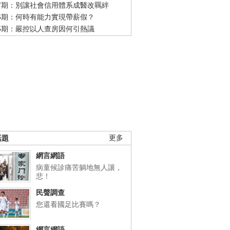
47期：別讓社會信用體系成醫改羈絆
46期：何時有能力實現帶薪假？
45期：嚴控以人查房因何引熱議
話題
更多
網言網語
病童候診痛苦躺地無人讓，
悲！
民聲調查
您還看國足比賽嗎？
網言網語