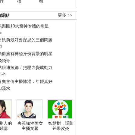
行
檔
晚
勁爆點
更多 >>
娛樂圈10大衰神附體的明星
學
出軌前最好要深思的三個問題
和
領銜擁有神秘身份背景的明星
飛飛哥
姑娘迪拉娜：把壓力變成動力
小卒
青奧會俏主播陳瀅：年輕真好
和溪水
別人的
央視知性美女
智慧樹：謹防
難講
主播文馨
芒果皮炎