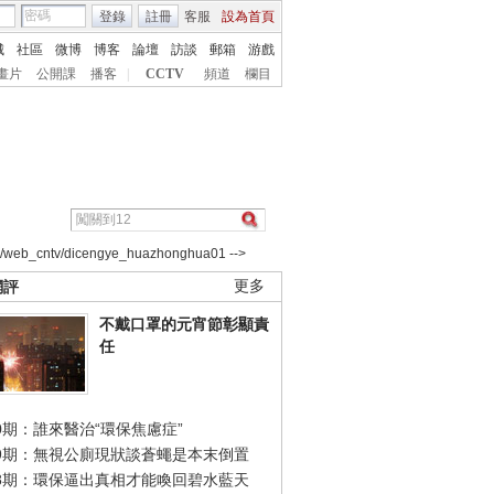
登錄
註冊
客服
設為首頁
城
社區
微博
博客
論壇
訪談
郵箱
游戲
畫片
公開課
播客
|
CCTV
頻道
欄目
2/web_cntv/dicengye_huazhonghua01 -->
網評
更多
不戴口罩的元宵節彰顯責
任
0期：誰來醫治“環保焦慮症”
49期：無視公廁現狀談蒼蠅是本末倒置
48期：環保逼出真相才能喚回碧水藍天