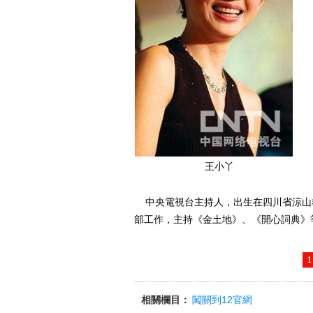
王小丫
中央電視台主持人，出生在四川省涼山彝
部工作，主持《金土地》、《開心詞典》
1
相關欄目：
闖關到12官網