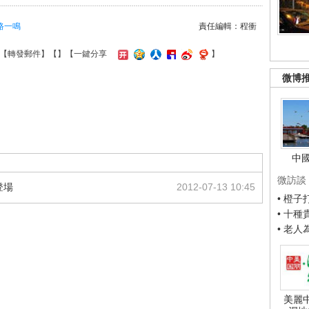
路一鳴
責任編輯：程衝
【
轉發郵件
】【
】
【一鍵分享
】
微博
中
微訪談
登場
2012-07-13 10:45
• 橙
• 十
• 老
美麗