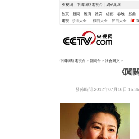
央視網
|
中國網絡電視台
|
網站地圖
首頁
新聞
經濟
體育
綜藝
春晚
戲曲
電視
頻道大全
欄目大全
節目大全
中國網絡電視台
>
新聞台
>
社會圖文
>
《闖關
發佈時間:2012年07月16日 15:35