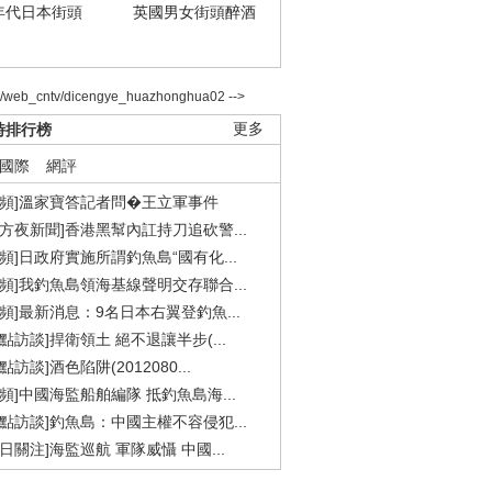
年代日本街頭
英國男女街頭醉酒
2/web_cntv/dicengye_huazhonghua02 -->
時排行榜
更多
國際
網評
視頻]溫家寶答記者問�王立軍事件
東方夜新聞]香港黑幫內訌持刀追砍警...
視頻]日政府實施所謂釣魚島“國有化...
視頻]我釣魚島領海基線聲明交存聯合...
視頻]最新消息：9名日本右翼登釣魚...
焦點訪談]捍衛領土 絕不退讓半步(...
點訪談]酒色陷阱(2012080...
視頻]中國海監船舶編隊 抵釣魚島海...
焦點訪談]釣魚島：中國主權不容侵犯...
今日關注]海監巡航 軍隊威懾 中國...