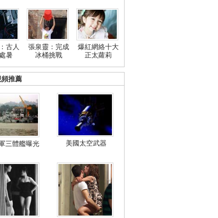
：古人
張泉靈：完成
爆紅網絡十大
處暑
冰桶挑戰
正太蘿莉
視頻推薦
美國太空武器
軍三體艦曝光