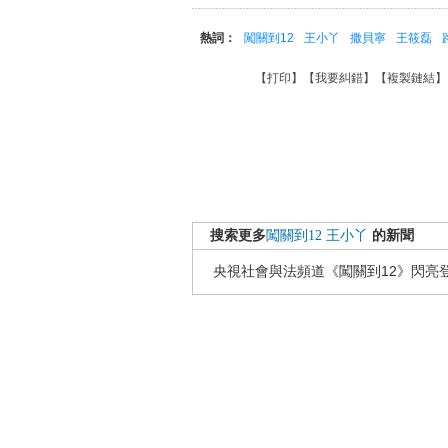
熱詞：
闖關到12
王小丫
撒貝寧
王筱磊
【
打印
】【
我要糾錯
】【
複製鏈結
】
搜索更多
闖關到12
王小丫
的新聞
央視社會與法頻道《闖關到12》閃亮