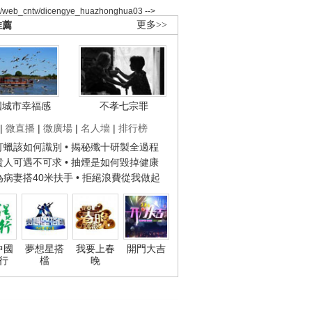
2/web_cntv/dicengye_huazhonghua03 -->
推薦
更多>>
國城市幸福感
不孝七宗罪
|
微直播
|
微廣場
|
名人墻
|
排行榜
子打蠟該如何識別
• 揭秘殲十研製全過程
種貴人可遇不可求
• 抽煙是如何毀掉健康
人為病妻搭40米扶手
• 拒絕浪費從我做起
中國
夢想星搭
我要上春
開門大吉
行
檔
晚