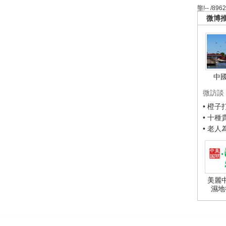
壟!-- /896
微博
中
微訪談
• 橙
• 十
• 老
美麗
濕地