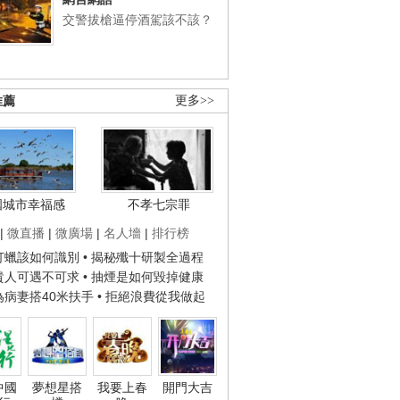
交警拔槍逼停酒駕該不該？
推薦
更多>>
國城市幸福感
不孝七宗罪
|
微直播
|
微廣場
|
名人墻
|
排行榜
子打蠟該如何識別
• 揭秘殲十研製全過程
種貴人可遇不可求
• 抽煙是如何毀掉健康
人為病妻搭40米扶手
• 拒絕浪費從我做起
中國
夢想星搭
我要上春
開門大吉