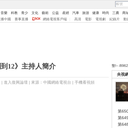
音樂
科教
青少
文化
藝術
公益
産經
汽車
旅游
健康
時尚
三農
商
直播中國
賽事直播
網絡電視客戶端
|
高清
電影
電視劇
紀錄片
動
到12》主持人簡介
壟!-- /896
央視
 |
進入復興論壇
| 來源：中國網絡電視台 |
手機看視頻
第65
第6
第6