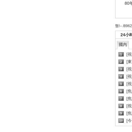
80
壟!-- /896
24小
國內
[
1
[
2
[
3
[
4
[
5
[
6
[焦
7
[
8
[
9
[
10