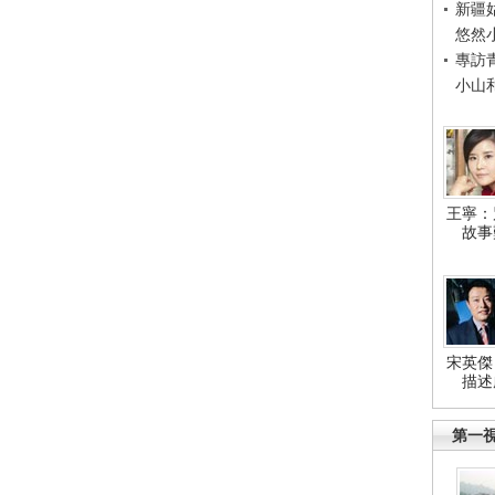
新疆
悠然
專訪
小山
王寧：
故事
宋英傑
描述
第一