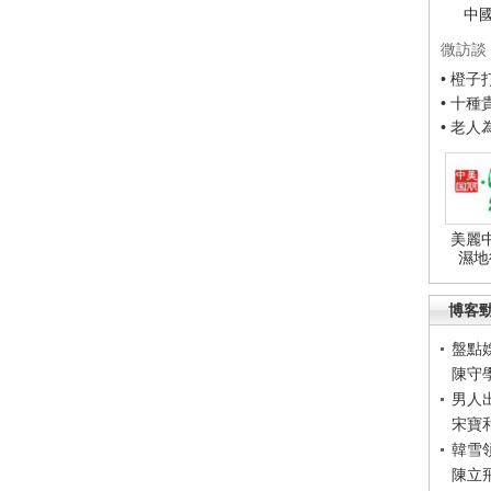
中
微訪談
• 橙
• 十
• 老
美麗
濕地
博客
盤點
陳守
男人
宋寶
韓雪
陳立