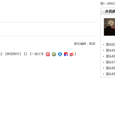
壟!-- /896
央視
責任編輯：劉岩
第65
第6
結
】【
轉發郵件
】【
】
【一鍵分享
】
第6
第6
第6
第6