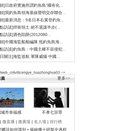
視頻]日政府實施所謂釣魚島“國有化...
視頻]我釣魚島領海基線聲明交存聯合...
視頻]最新消息：9名日本右翼登釣魚...
焦點訪談]捍衛領土 絕不退讓半步(...
點訪談]酒色陷阱(2012080...
視頻]中國海監船舶編隊 抵釣魚島海...
焦點訪談]釣魚島：中國主權不容侵犯...
今日關注]海監巡航 軍隊威懾 中國...
2/web_cntv/dicengye_huazhonghua03 -->
推薦
更多>>
國城市幸福感
不孝七宗罪
|
微直播
|
微廣場
|
名人墻
|
排行榜
子打蠟該如何識別
• 揭秘殲十研製全過程