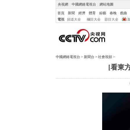
央視網
|
中國網絡電視台
|
網站地圖
首頁
新聞
經濟
體育
綜藝
春晚
戲曲
電視
頻道大全
欄目大全
節目大全
中國網絡電視台
>
新聞台
>
社會視頻
>
[看東