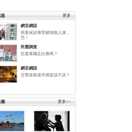
話題
更多
網言網語
病童候診痛苦躺地無人讓，
悲！
民聲調查
您還看國足比賽嗎？
網言網語
交警拔槍逼停酒駕該不該？
推薦
更多>>