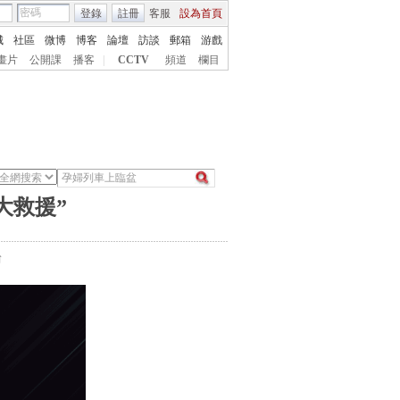
登錄
註冊
客服
設為首頁
城
社區
微博
博客
論壇
訪談
郵箱
游戲
畫片
公開課
播客
|
CCTV
頻道
欄目
大救援”
台