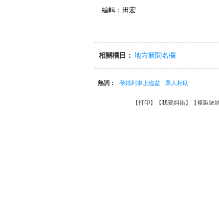
編輯：田宏
相關欄目：
地方新聞名欄
熱詞：
孕婦列車上臨盆
眾人相助
【
打印
】【
我要糾錯
】【
複製鏈