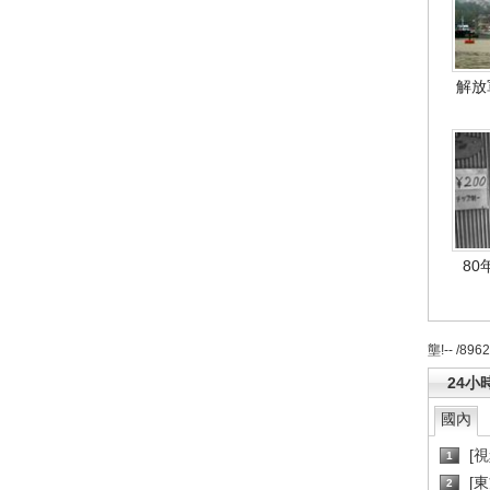
解放
80
壟!-- /896
24小
國內
[
1
[
2