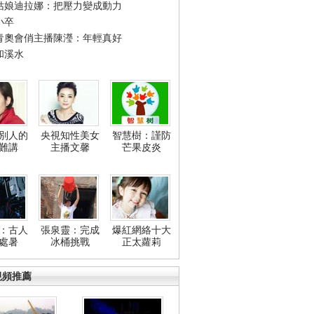
姑娘迪拉娜：把壓力變成動力
小卒
青奧會俏主播陳瀅：年輕真好
和溪水
別人的
央視知性美女
智慧樹：謹防
難講
主播文馨
芒果皮炎
：古人
張泉靈：完成
爆紅網絡十大
處暑
冰桶挑戰
正太蘿莉
視頻推薦