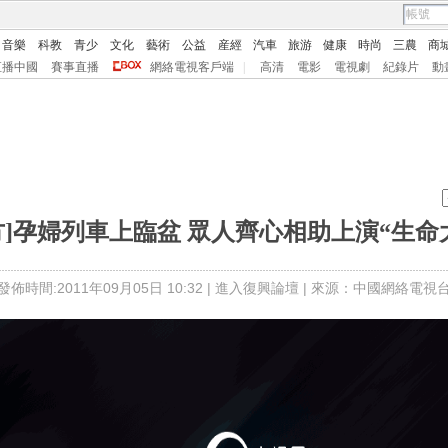
音樂
科教
青少
文化
藝術
公益
産經
汽車
旅游
健康
時尚
三農
商
直播中國
賽事直播
網絡電視客戶端
|
高清
電影
電視劇
紀錄片
動
方]孕婦列車上臨盆 眾人齊心相助上演“生命
發佈時間:2011年09月05日 10:32 |
進入復興論壇
| 來源：中國網絡電視