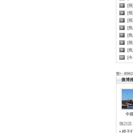
[
3
[
4
[
5
[
6
[焦
7
[
8
[
9
[
10
壟!-- /896
微博
中
微訪談
• 橙