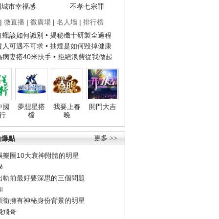
國城市幸福感
不孝七宗罪
|
微直播
|
微廣場
|
名人墻
|
排行榜
子打蠟該如何識別
• 揭秘殲十研製全過程
種貴人可遇不可求
• 抽煙是如何毀掉健康
人為病妻搭40米扶手
• 拒絕浪費從我做起
中國
夢想星搭
我要上春
開門大吉
行
檔
晚
勁爆點
更多 >>
娛樂圈10大衰神附體的明星
學
出軌前最好要深思的三個問題
和
領銜擁有神秘身份背景的明星
飛飛哥