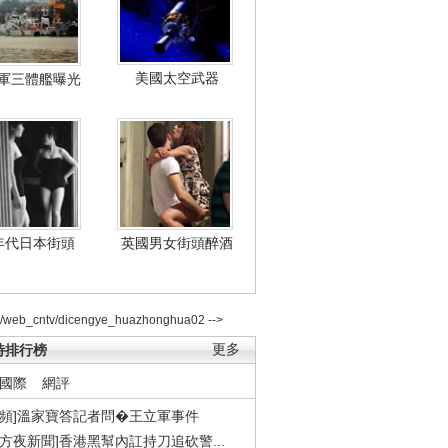
美國太空武器
軍三體艦曝光
年代日本街頭
英國男女街頭醉酒
2/web_cntv/dicengye_huazhonghua02 -->
時排行榜
更多
國際
網評
視頻]溫家寶答記者問�王立軍事件
東方夜新聞]香港黑幫內訌持刀追砍警...