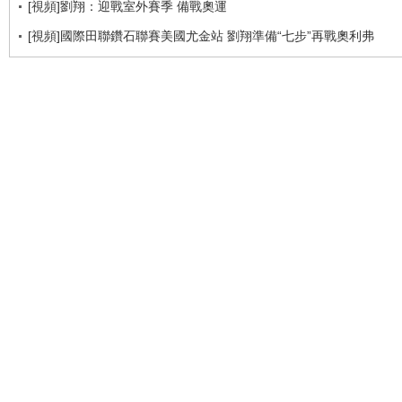
[視頻]劉翔：迎戰室外賽季 備戰奧運
[視頻]國際田聯鑽石聯賽美國尤金站 劉翔準備“七步”再戰奧利弗