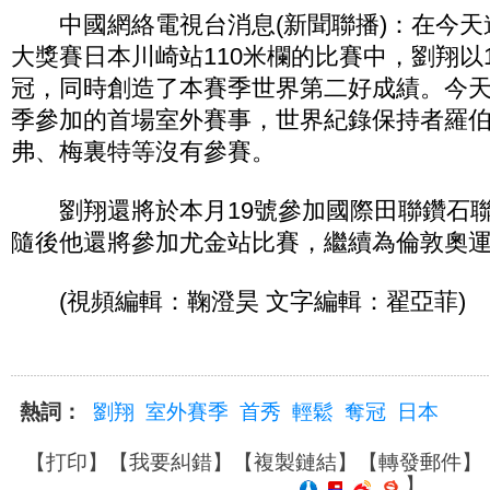
中國網絡電視台消息(新聞聯播)：在今天
大獎賽日本川崎站110米欄的比賽中，劉翔以1
冠，同時創造了本賽季世界第二好成績。今
季參加的首場室外賽事，世界紀錄保持者羅
弗、梅裏特等沒有參賽。
劉翔還將於本月19號參加國際田聯鑽石聯
隨後他還將參加尤金站比賽，繼續為倫敦奧
(視頻編輯：鞠澄昊 文字編輯：翟亞菲)
熱詞：
劉翔
室外賽季
首秀
輕鬆
奪冠
日本
【
打印
】【
我要糾錯
】【
複製鏈結
】【
轉發郵件
】
】