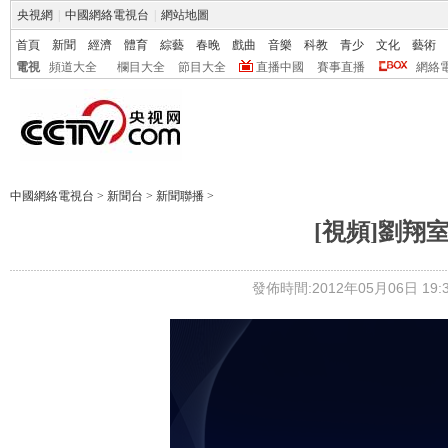
央視網
|
中國網絡電視台
|
網站地圖
首頁
新聞
經濟
體育
綜藝
春晚
戲曲
音樂
科教
青少
文化
藝術
電視
頻道大全
欄目大全
節目大全
直播中國
賽事直播
網絡
中國網絡電視台
>
新聞台
>
新聞聯播
>
[視頻]劉翔
發佈時間:2012年05月06日 19:3