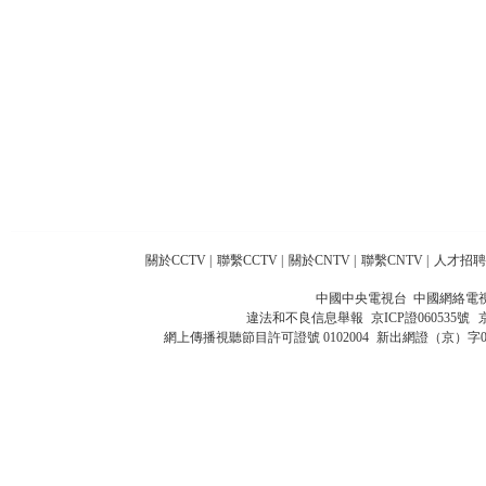
關於CCTV
|
聯繫CCTV
|
關於CNTV
|
聯繫CNTV
|
人才招聘
中國中央電視台 中國網絡電
違法和不良信息舉報
京ICP證060535號
網上傳播視聽節目許可證號 0102004
新出網證（京）字0