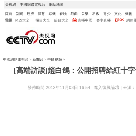
央視網
|
中國網絡電視台
|
網站地圖
首頁
新聞
經濟
體育
綜藝
春晚
戲曲
音樂
科教
青少
文化
藝術
電視
頻道大全
欄目大全
節目大全
直播中國
賽事直播
網絡
中國網絡電視台
>
新聞台
>
中國視頻
>
[高端訪談]趙白鴿：公開招聘給紅十
發佈時間:2012年11月03日 16:54 |
進入復興論壇
| 來源：