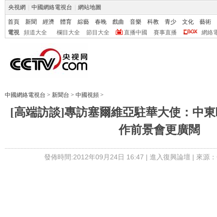
央視網
|
中國網絡電視台
|
網站地圖
首頁
新聞
經濟
體育
綜藝
春晚
戲曲
音樂
科教
青少
文化
藝術
電視
頻道大全
欄目大全
節目大全
直播中國
賽事直播
網絡
中國網絡電視台
>
新聞台
>
中國視頻
>
[高端訪談]專訪塞爾維亞駐華大使：中
作前景會更廣闊
發佈時間:2012年09月24日 16:47 |
進入復興論壇
| 來源：