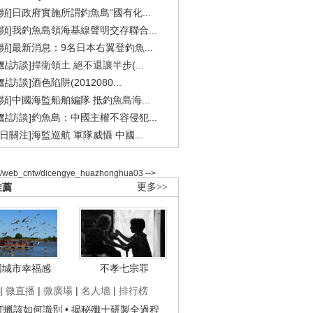
視頻]日政府實施所謂釣魚島“國有化...
視頻]我釣魚島領海基線聲明交存聯合...
視頻]最新消息：9名日本右翼登釣魚...
焦點訪談]捍衛領土 絕不退讓半步(...
點訪談]酒色陷阱(2012080...
視頻]中國海監船舶編隊 抵釣魚島海...
焦點訪談]釣魚島：中國主權不容侵犯...
今日關注]海監巡航 軍隊威懾 中國...
2/web_cntv/dicengye_huazhonghua03 -->
推薦
更多>>
國城市幸福感
不孝七宗罪
|
微直播
|
微廣場
|
名人墻
|
排行榜
子打蠟該如何識別
• 揭秘殲十研製全過程