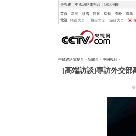
央視網
|
中國網絡電視台
|
網站地圖
首頁
新聞
經濟
體育
綜藝
春晚
戲曲
電視
頻道大全
欄目大全
節目大全
中國網絡電視台
>
新聞台
>
中國視頻
>
[高端訪談]專訪外交
發