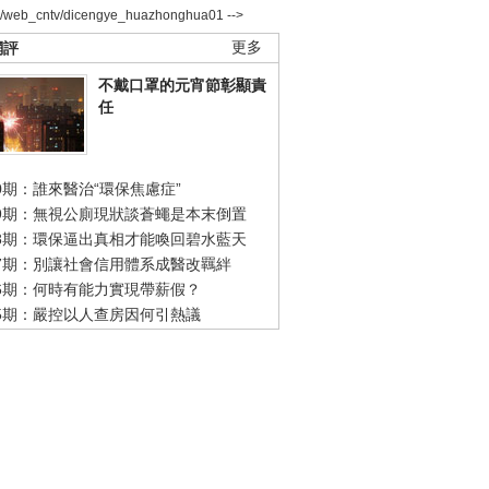
2/web_cntv/dicengye_huazhonghua01 -->
網評
更多
不戴口罩的元宵節彰顯責
任
0期：誰來醫治“環保焦慮症”
49期：無視公廁現狀談蒼蠅是本末倒置
48期：環保逼出真相才能喚回碧水藍天
47期：別讓社會信用體系成醫改羈絆
46期：何時有能力實現帶薪假？
45期：嚴控以人查房因何引熱議