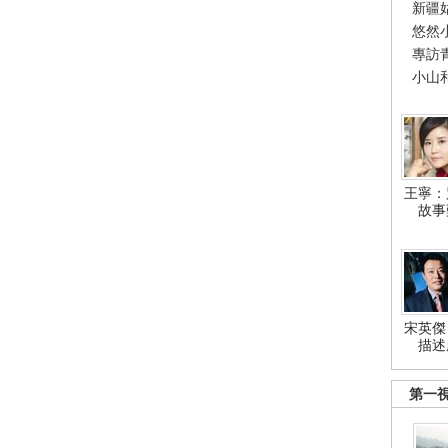
新疆
悠然
專訪
小山
王寧：
故事
宋英傑
描述
第一