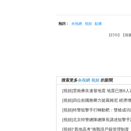
熱詞：
央視網
視頻
點播
【
打印
】【
我
搜索更多
央視網
視頻
的新聞
[視頻]雲南彝良連發地震 地震已致6人
[視頻]四位前國務卿力挺羅姆尼 經濟
[視頻]特警狙擊手打轉動靶：雙槍成
[視頻]北京特警總隊總隊長講述狙擊
[視頻]“異地高考”挑戰現戶籍管理制度