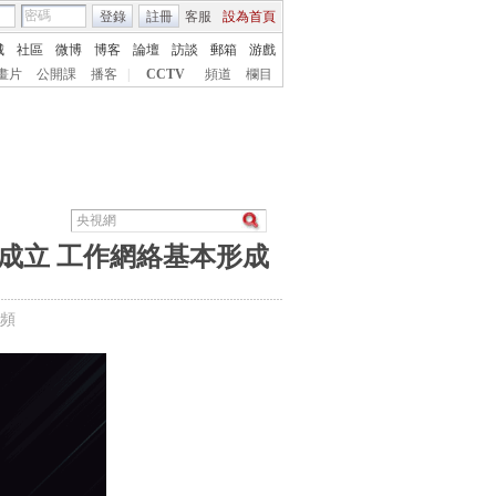
登錄
註冊
客服
設為首頁
城
社區
微博
博客
論壇
訪談
郵箱
游戲
畫片
公開課
播客
|
CCTV
頻道
欄目
成立 工作網絡基本形成
頻