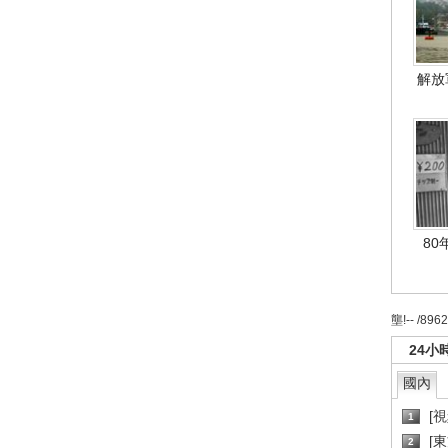
解放
80
壟!-- /896
24小
國內
[
1
[
2