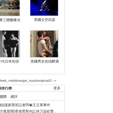
美國太空武器
軍三體艦曝光
年代日本街頭
英國男女街頭醉酒
2/web_cntv/dicengye_huazhonghua02 -->
時排行榜
更多
國際
網評
視頻]溫家寶答記者問�王立軍事件
東方夜新聞]香港黑幫內訌持刀追砍警...