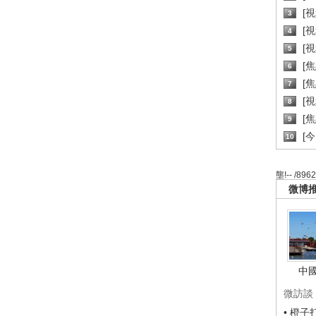
[
3
[
4
[
5
[
6
[焦
7
[
8
[
9
[
10
壟!-- /896
微博
中
微訪談
• 橙