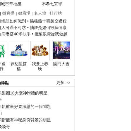
國城市幸福感
不孝七宗罪
|
微直播
|
微廣場
|
名人墻
|
排行榜
子打蠟該如何識別
• 揭秘殲十研製全過程
種貴人可遇不可求
• 抽煙是如何毀掉健康
人為病妻搭40米扶手
• 拒絕浪費從我做起
中國
夢想星搭
我要上春
開門大吉
行
檔
晚
勁爆點
更多 >>
娛樂圈10大衰神附體的明星
學
出軌前最好要深思的三個問題
和
領銜擁有神秘身份背景的明星
飛飛哥