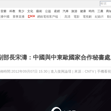
音樂
科教
青少
文化
藝術
公益
産經
汽車
旅游
健康
時尚
三農
商
直播中國
賽事直播
網絡電視客戶端
|
高清
電影
電視劇
紀錄片
動
部副部長宋濤：中國與中東歐國家合作秘書處
佈時間:2012年09月07日 15:30 |
進入復興論壇
| 來源：CNTV |
手機看視