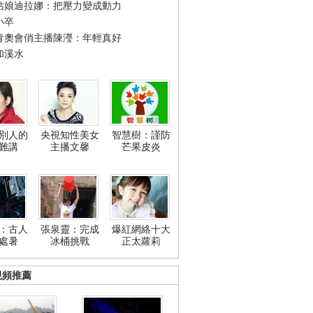
姑娘迪拉娜：把壓力變成動力
小卒
青奧會俏主播陳瀅：年輕真好
和溪水
別人的
央視知性美女
智慧樹：謹防
難講
主播文馨
芒果皮炎
：古人
張泉靈：完成
爆紅網絡十大
處暑
冰桶挑戰
正太蘿莉
視頻推薦