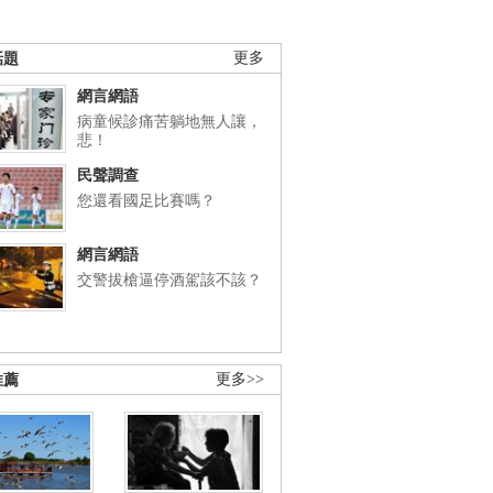
話題
更多
網言網語
病童候診痛苦躺地無人讓，
悲！
民聲調查
您還看國足比賽嗎？
網言網語
交警拔槍逼停酒駕該不該？
推薦
更多>>