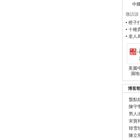
中
微訪談
• 橙
• 十
• 老
美麗
濕地
博客
盤點
陳守
男人
宋寶
韓雪
陳立