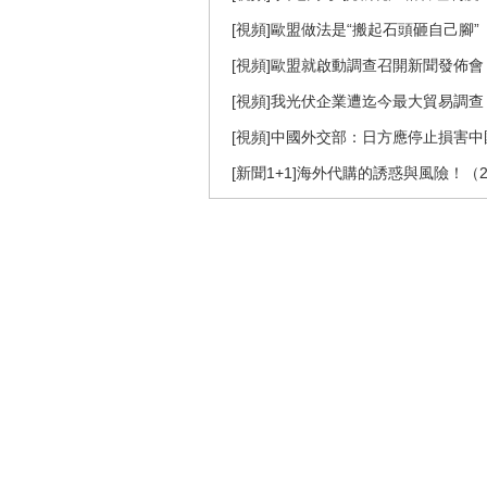
[視頻]歐盟做法是“搬起石頭砸自己腳”
[視頻]歐盟就啟動調查召開新聞發佈會
[視頻]我光伏企業遭迄今最大貿易調查
[視頻]中國外交部：日方應停止損害
[新聞1+1]海外代購的誘惑與風險！（20