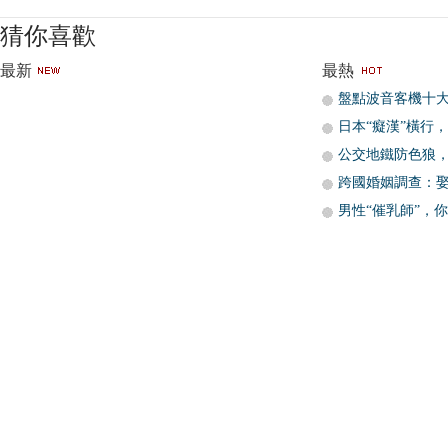
猜你喜歡
最新
最熱
盤點波音客機十
日本“癡漢”橫行
公交地鐵防色狼
跨國婚姻調查：
男性“催乳師”，