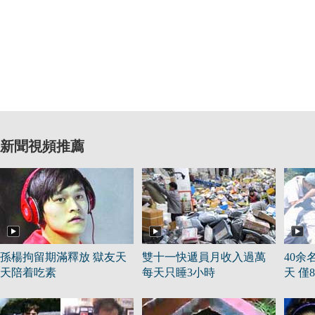
新聞視頻推薦
孫楊拘留期滿釋放 獄友天
雙十一快遞員月收入過萬
40余
天陪着吃素
每天只睡3小時
天 僅