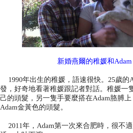
新婚燕爾的稚媛和Adam
1990年出生的稚媛，語速很快。25歲的A
發，好奇地看著稚媛跟記者對話。稚媛一
己的頭髮，另一隻手要麼搭在Adam胳膊
Adam金黃色的頭髮。
2011年，Adam第一次來合肥時，很不