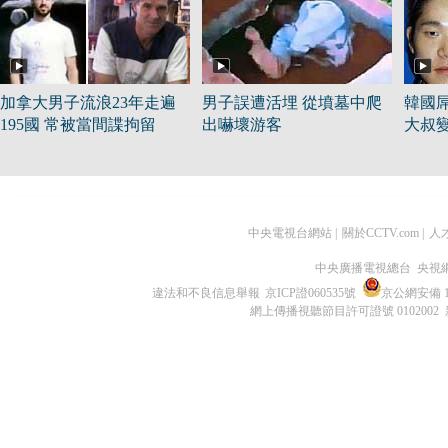
加拿大男子流浪23年走遍
男子誤遭活埋 從墳墓中爬
韓國
195國 常被當間諜拘留
出嚇壞游客
大叔
中央電視台網站
|
關於CCTV.com
|
人
中央廣播電視總台 央視
違法和不良信息舉報
京ICP證060535號
京公網安備 11
網上傳播視聽節目許可證號 0102002