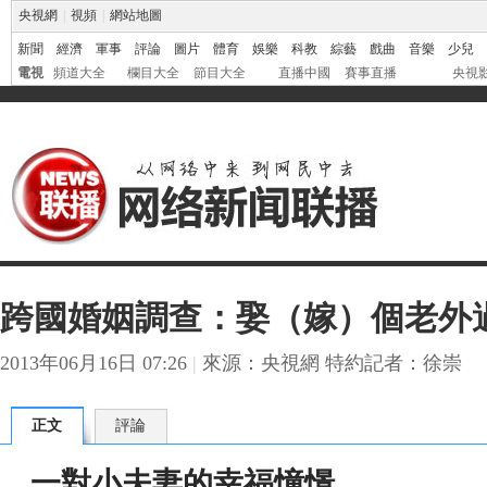
央視網
|
視頻
|
網站地圖
新聞
經濟
軍事
評論
圖片
體育
娛樂
科教
綜藝
戲曲
音樂
少兒
電視
頻道大全
欄目大全
節目大全
直播中國
賽事直播
央視
跨國婚姻調查：娶（嫁）個老外
2013年06月16日 07:26
|
來源：央視網 特約記者：徐崇
正文
評論
一對小夫妻的幸福憧憬