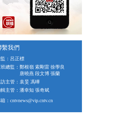
聯繫我們
總監：呂正標
值班總監：
鄭根嶺 索剛雷 徐學良
唐曉燕 段文博 張蘭
採訪主管：
袁旻 馮曄
編輯主管：
潘幸知 張奇斌
箱：cntvnews@vip.cntv.cn