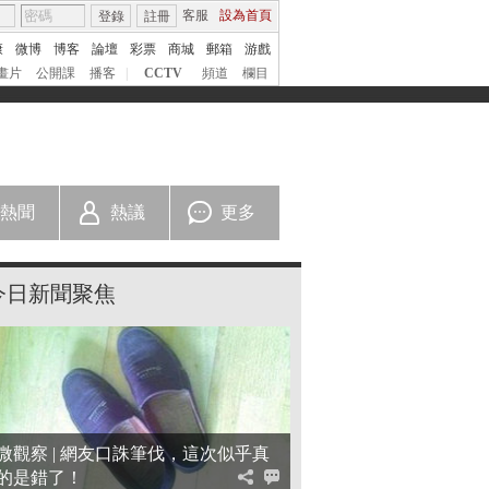
客服
設為首頁
登錄
註冊
康
微博
博客
論壇
彩票
商城
郵箱
游戲
畫片
公開課
播客
|
CCTV
頻道
欄目
熱聞
熱議
更多
今日新聞聚焦
微觀察
| 網友口誅筆伐，這次似乎真
的是錯了！