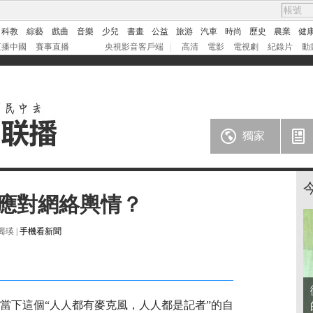
科教
綜藝
戲曲
音樂
少兒
書畫
公益
旅游
汽車
時尚
歷史
農業
健
直播中國
賽事直播
央視影音客戶端
|
高清
電影
電視劇
紀錄片
動
獨家
應對網絡輿情？
瑛 |
手機看新聞
在當下這個“人人都有麥克風，人人都是記者”的自