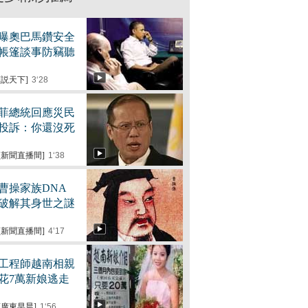
曝奧巴馬鑽安全
帳篷談事防竊聽
[説天下]
3‘28
菲總統回應災民
投訴：你還沒死
[新聞直播間]
1‘38
曹操家族DNA
破解其身世之謎
[新聞直播間]
4’17
工程師越南相親
花7萬新娘逃走
[廣東早晨]
1‘56