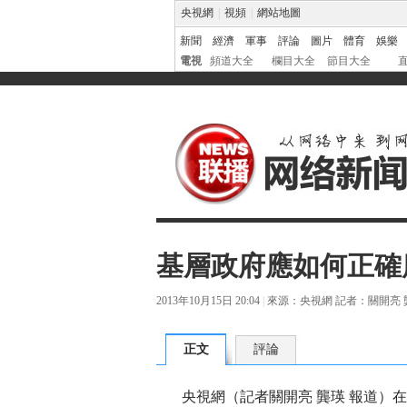
央視網
|
視頻
|
網站地圖
新聞
經濟
軍事
評論
圖片
體育
娛樂
電視
頻道大全
欄目大全
節目大全
基層政府應如何正確
2013年10月15日 20:04
|
來源：央視網 記者：關開亮 龔
正文
評論
央視網（記者關開亮 龔瑛 報道）