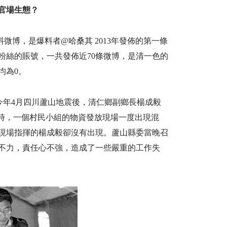
官場生態？
微博，是爆料者@哈桑其 2013年發佈的第一條
名粉絲的賬號，一共發佈近70條微博，是清一色的
均為0。
今年4月四川蘆山地震後，清仁鄉副鄉長楊成毅
當時，一個村民小組的物資發放現場一度出現混
現場指揮的楊成毅卻沒有出現。蘆山縣委當晚召
不力，責任心不強，造成了一些嚴重的工作失