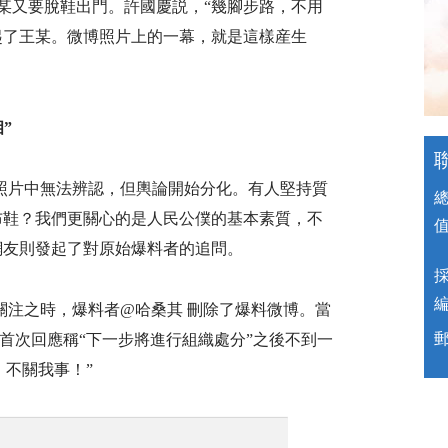
某又要脫鞋出門。許國慶説，“幾腳步路，不用
起了王某。微博照片上的一幕，就是這樣産生
”
照片中無法辨認，但輿論開始分化。有人堅持質
布鞋？我們更關心的是人民公僕的基本素質，不
網友則發起了對原始爆料者的追問。
多關注之時，爆料者@哈桑其 刪除了爆料微博。當
郵
 首次回應稱“下一步將進行組織處分”之後不到一
，不關我事！”