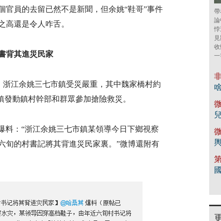
個官員的去留已然不是新聞，但余姚“鞋哥”事件
帶
論
之高還是令人咋舌。
悖
見
收
書背其進災民家
一
非
響，浙江余姚三七市鎮受災嚴重，其中魏家橋村約
市鎮發動鎮村幹部和群眾參加搶險救災。
微
微博爆料：“浙江余姚三七市鎮某領導今日下鄉視察
微
六旬的村書記將其背進災民家裏。”微博還附有
第