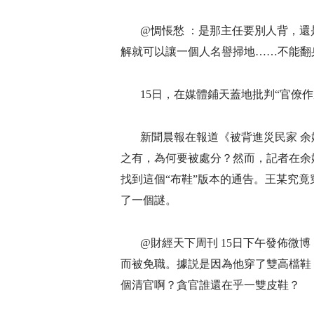
@惆悵愁 ：是那主任要別人背，
解就可以讓一個人名譽掃地……不能翻
15日，在媒體鋪天蓋地批判“官僚
新聞晨報在報道《被背進災民家 
之有，為何要被處分？然而，記者在余
找到這個“布鞋”版本的通告。王某究
了一個謎。
@財經天下周刊 15日下午發佈微
而被免職。據説是因為他穿了雙高檔鞋
個清官啊？貪官誰還在乎一雙皮鞋？