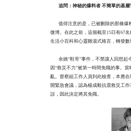
追問：神秘的爆料者 不簡單的基層
值得注意的是，已被刪除的那條爆料
微博。在此之前，這個截至15日有67
生活小百科和心靈雞湯式格言，轉發數
余姚“鞋哥”事件，不禁讓人回想起
因“救災不力”被第一時間免職的事。
亂。督察組工作人員到此檢查，本應在
開緊急會議，認為楊成毅抗震救災工作
誤，因此決定將其免職。