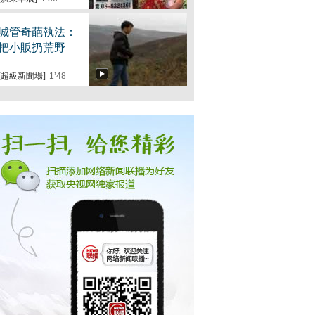
城管奇葩執法：
把小販扔荒野
[超級新聞場]
1’48