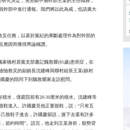
黨委研究決定，免去鎮中層幹部王某的主任職務，
員幹部中進行通報。我們將以此為戒，也請廣大
救災任務，以基於黨紀的果斷處理作為對幹部的
反應因而獲得輿論稱讚。
家橋村原黨支部書記魏敦耀(81歲)患癌症，在
導搶險救災的副鎮長沈建峰與聯村組長王某(鎮村
許國慶的陪同下到魏敦耀家走訪慰問。
積水，僅庭院前有20-30厘米的積水。沈建峰等
脫鞋進入。許國慶見他正要脫鞋，説：“只有五
自己脫鞋子進去，許國慶卻説，接下去還有許多
去，節約時間”。説完，他走到王某身前，順勢背