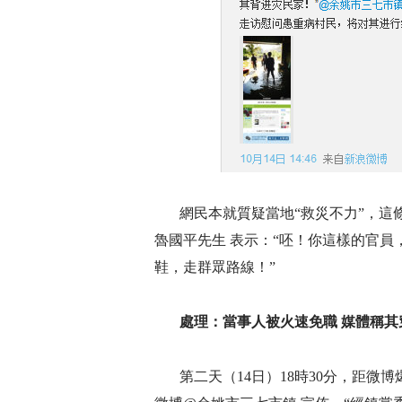
網民本就質疑當地“救災不力”，這
魯國平先生 表示：“呸！你這樣的官員
鞋，走群眾路線！”
處理：當事人被火速免職 媒體稱其
第二天（14日）18時30分，距微