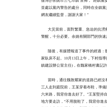
微博@余姚市三七市鎮 宣佈，“經鎮
並處以黨內警告的處分，同時在全鎮黨
網友繼續監督，謝謝大家！”
大災當前，面對繁重、急迫的抗澇
警醒，十分必要。余姚有關部門的快速
隨後，有媒體報道了事件的經過：魏
家臥床不起。10月13日上午，下村指
鎮建設辦公室主任)，在魏家橋村書記
當時，通往魏敦耀家的道路已經沒有
三人走到庭院前，王某穿着布鞋，準備
六米路，我背你進去好了。”王某堅持
地方要走訪，“不用脫鞋了，我背你進