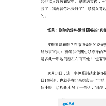
起他進入魏敦耀家中。慰問結束後，王
脫了，我再背你出去好了”，順勢又背
的。
怪異：刪除的爆料微博 隱秘的“真相
皮鞋還是布鞋？在微博爆出的逆光
疑涉事官員：“難道我們關心領導穿的
是多此一舉地罔顧左右而言他！”也有
10月14日，這一事件受到越來越
日14時許，也就是在@余姚市三七市鎮
個小時，@哈桑其 發了一句話：“那啥