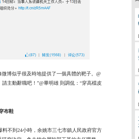
條微博似乎很及時地提供了一個具體的靶子。@
，請主動辭職吧！”@畢明雄 則調侃：“穿高檔皮
穿布鞋
博爆料不到24小時，余姚市三七市鎮人民政府官方