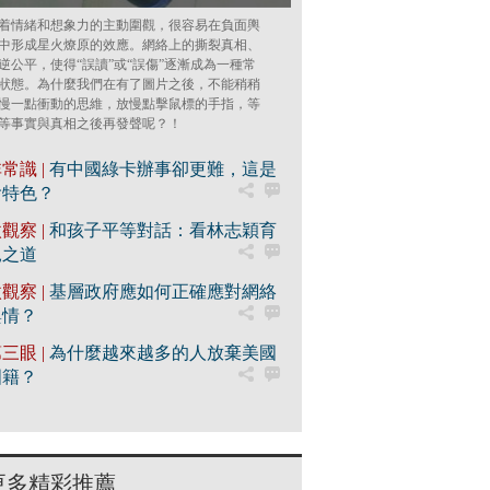
着情緒和想象力的主動圍觀，很容易在負面輿
中形成星火燎原的效應。網絡上的撕裂真相、
逆公平，使得“誤讀”或“誤傷”逐漸成為一種常
狀態。為什麼我們在有了圖片之後，不能稍稍
慢一點衝動的思維，放慢點擊鼠標的手指，等
等事實與真相之後再發聲呢？！
常識 |
有中國綠卡辦事卻更難，這是
啥特色？
觀察 |
和孩子平等對話：看林志穎育
兒之道
觀察 |
基層政府應如何正確應對網絡
輿情？
三眼 |
為什麼越來越多的人放棄美國
國籍？
更多精彩推薦