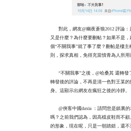
對此，網友@幽夜蒼狼2012 評
又是什麼？為什麼要刪帖？如果不是，
個“不關我事”就了事了麼？刪帖是樓
則，探求真相，免得充當憤青為人所用
“不關我事”之後，@哈桑其 還轉
轉發後的評論，不再是清一色對王某的
身。這顯示出網友在瘋狂之後的冷靜。
@俠客中國daxia ：請問您是鎮
嗎？之前我們認為，因高檔皮鞋而不顧
的形象，現在呢，只是一朝踏錯，還不