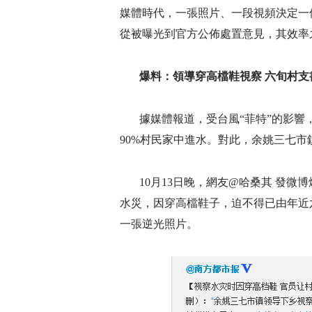
媒體時代，一張照片、一段視頻決定一
從被曝光到官方公佈處置意見，其效率
爆料：領導穿高檔鞋視察 六旬村支
據媒體報道，受台風“菲特”的影
90%村民家中進水。對此，余姚三七
10月13日晚，網友@哈桑其 發
水災，因穿高檔鞋子，迫不得已由年近
一張逆光照片。