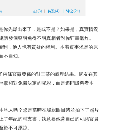
論：是你先爆出來了，是或不是？如果是，真實情況
建議發個聲明免得不明真相者對你狂轟濫炸。一
主權利，他人也有質疑的權利。本着實事求是的原
而不自知。
發了兩條官微發佈的對王某的處理結果。網友在其
抨擊和對免職決定的喝彩，而是追問爆料者本
裏的本地人嗎？您是當時在場親眼目睹並拍下了照片
上了年紀的村支書，執意要他背自己的可惡官員
至於不可原諒。