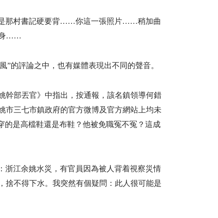
還是那村書記硬要背……你這一張照片……稍加曲
身……
作風”的評論之中，也有媒體表現出不同的聲音。
余姚幹部丟官》中指出，按通報，該名鎮領導何錯
姚市三七市鎮政府的官方微博及官方網站上均未
竟穿的是高檔鞋還是布鞋？他被免職冤不冤？這成
博：浙江余姚水災，有官員因為被人背着視察災情
，捨不得下水。我突然有個疑問：此人很可能是