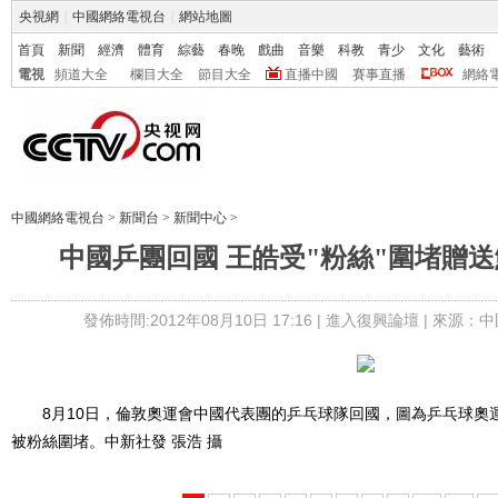
央視網
|
中國網絡電視台
|
網站地圖
首頁
新聞
經濟
體育
綜藝
春晚
戲曲
音樂
科教
青少
文化
藝術
電視
頻道大全
欄目大全
節目大全
直播中國
賽事直播
網絡
中國網絡電視台
>
新聞台
>
新聞中心
>
中國乒團回國 王皓受"粉絲"圍堵贈送
發佈時間:2012年08月10日 17:16 |
進入復興論壇
| 來源：中
8月10日，倫敦奧運會中國代表團的乒乓球隊回國，圖為乒乓球奧
被粉絲圍堵。中新社發 張浩 攝