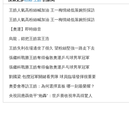
王皓人氣高粉絲喊加油 王一梅情緒低落婉拒採訪
王皓人氣高粉絲喊加油 王一梅情緒低落婉拒採訪
【奧運】即時錄音
烏龍，錯把王皓當王浩
王皓失利在場邊坐了很久 望粉絲堅強一路走下去
張繼科戰勝王皓奪得倫敦奧運乒乓球男單冠軍
張繼科戰勝王皓奪得倫敦奧運乒乓球男單冠軍
劉國梁:包攬冠軍關鍵看男隊 球員臨場發揮很重要
奧委會專訪王皓：為何選擇直板 哪一刻最榮耀？
央視回應聶衛平“炮轟“：世乒賽收視率高得驚人