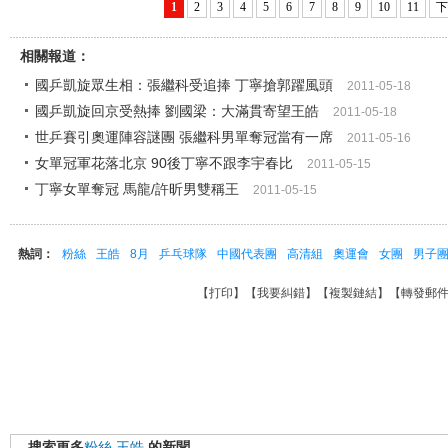
1
2
3
4
5
6
7
8
9
10
11
下
相關報道：
國乒凱旋眾生相：張繼科受追捧 丁寧搶郭躍風頭
2011-05-18
國乒凱旋回京受熱捧 劉國梁：大滿貫寄望王皓
2011-05-18
世乒賽引奧運陣容謎團 張繼科男單奪冠當有一席
2011-05-16
女單冠軍花落北京 90後丁寧不跟李宇春比
2011-05-15
丁寧女單奪冠 馬龍/許昕男雙稱王
2011-05-15
熱詞：
粉絲
王皓
8月
乒乓球隊
中國代表團
高清組
奧運會
女團
男子
【
打印
】【
我要糾錯
】【
複製鏈結
】【
轉發郵
搜索更多
粉絲
王皓
的新聞