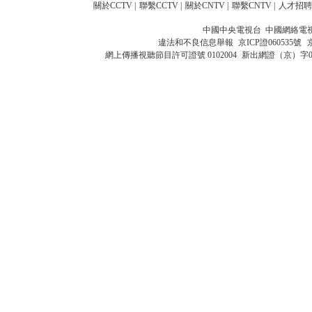
關於CCTV
|
聯繫CCTV
|
關於CNTV
|
聯繫CNTV
|
人才招聘
中國中央電視台 中國網絡電
違法和不良信息舉報
京ICP證060535號
網上傳播視聽節目許可證號 0102004
新出網證（京）字0