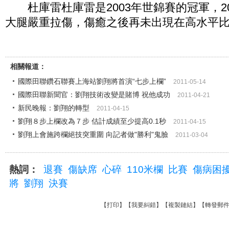
杜庫雷杜庫雷是2003年世錦賽的冠軍，20
大腿嚴重拉傷，傷癒之後再未出現在高水平
相關報道：
國際田聯鑽石聯賽上海站劉翔將首演“七步上欄”
2011-05-14
國際田聯新聞官：劉翔技術改變是賭博 祝他成功
2011-04-21
新民晚報：劉翔的轉型
2011-04-15
劉翔８步上欄改為７步 估計成績至少提高0.1秒
2011-04-15
劉翔上會施跨欄絕技突重圍 向記者做"勝利"鬼臉
2011-03-04
熱詞：
退賽
傷缺席
心碎
110米欄
比賽
傷病困
將
劉翔
決賽
【
打印
】【
我要糾錯
】【
複製鏈結
】【
轉發郵