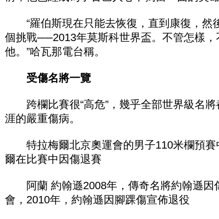
“羅伯斯現在只能去恢復，直到康復，然
個挑戰──2013年莫斯科世界盃。不管怎樣
他。”哈瓦那電台稱。
受傷名將一覽
跨欄比賽很“高危”，幾乎全部世界級名將
涯的嚴重傷病。
特拉梅爾北京奧運會的男子110米欄預賽
爾在比賽中因傷退賽
阿蘭 約翰遜2008年，傳奇名將約翰遜因
會，2010年，約翰遜因腳踝傷宣佈退役