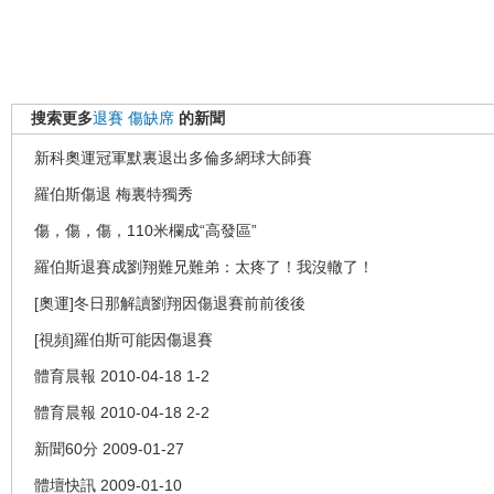
搜索更多
退賽
傷缺席
的新聞
新科奧運冠軍默裏退出多倫多網球大師賽
羅伯斯傷退 梅裏特獨秀
傷，傷，傷，110米欄成“高發區”
羅伯斯退賽成劉翔難兄難弟：太疼了！我沒轍了！
[奧運]冬日那解讀劉翔因傷退賽前前後後
[視頻]羅伯斯可能因傷退賽
體育晨報 2010-04-18 1-2
體育晨報 2010-04-18 2-2
新聞60分 2009-01-27
體壇快訊 2009-01-10