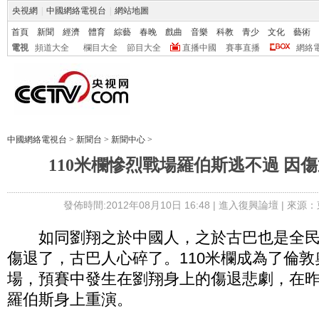
央視網
|
中國網絡電視台
|
網站地圖
首頁
新聞
經濟
體育
綜藝
春晚
戲曲
音樂
科教
青少
文化
藝術
電視
頻道大全
欄目大全
節目大全
直播中國
賽事直播
網絡
中國網絡電視台
>
新聞台
>
新聞中心
>
110米欄慘烈戰場羅伯斯逃不過 因
發佈時間:2012年08月10日 16:48 |
進入復興論壇
| 來源：
如同劉翔之於中國人，之於古巴也是全民
傷退了，古巴人心碎了。110米欄成為了倫
場，預賽中發生在劉翔身上的傷退悲劇，在
羅伯斯身上重演。