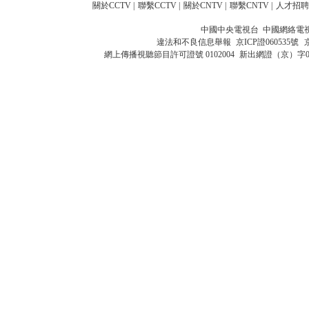
關於CCTV
|
聯繫CCTV
|
關於CNTV
|
聯繫CNTV
|
人才招聘
中國中央電視台 中國網絡電
違法和不良信息舉報
京ICP證060535號
網上傳播視聽節目許可證號 0102004
新出網證（京）字0