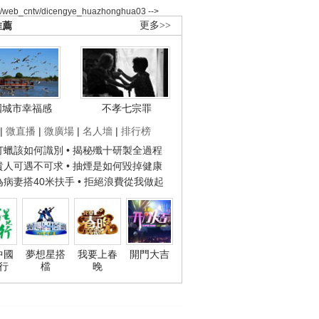
2/web_cntv/dicengye_huazhonghua03 -->
推薦
更多>>
國城市幸福感
不孝七宗罪
|
微直播
|
微廣場
|
名人墻
|
排行榜
子打蠟該如何識別
• 揭秘殲十研製全過程
種貴人可遇不可求
• 抽煙是如何毀掉健康
人為病妻搭40米扶手
• 拒絕浪費從我做起
中國
夢想星搭
我要上春
開門大吉
行
檔
晚