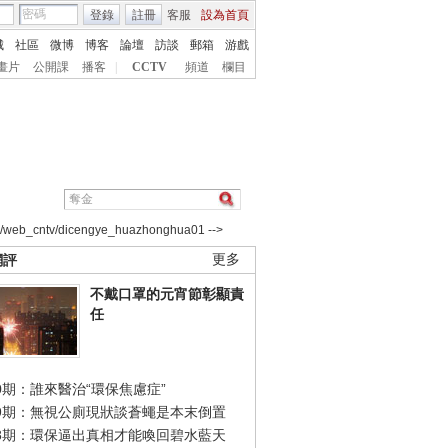
登錄
註冊
客服
設為首頁
城
社區
微博
博客
論壇
訪談
郵箱
游戲
畫片
公開課
播客
|
CCTV
頻道
欄目
2/web_cntv/dicengye_huazhonghua01 -->
網評
更多
不戴口罩的元宵節彰顯責
任
0期：誰來醫治“環保焦慮症”
49期：無視公廁現狀談蒼蠅是本末倒置
48期：環保逼出真相才能喚回碧水藍天