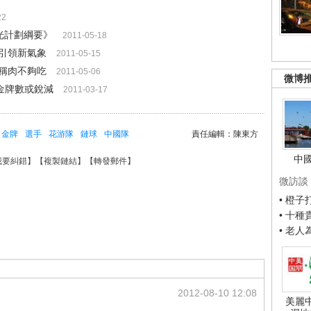
22
爭光計劃綱要》
2011-05-18
引領新氣象
2011-05-15
稱肉不夠吃
2011-05-06
微博
金牌數或銳減
2011-03-17
金牌
選手
花游隊
鏈球
中國隊
責任編輯：陳東方
中
我要糾錯
】【
複製鏈結
】【
轉發郵件
】
微訪談
• 橙
• 十
• 老
2012-08-10 12:08
美麗