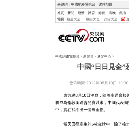
央視網
|
中國網絡電視台
|
網站地圖
首頁
新聞
經濟
體育
綜藝
春晚
戲曲
電視
頻道大全
欄目大全
節目大全
中國網絡電視台
>
新聞台
>
新聞中心
>
中國“日日見金”
發佈時間:2012年08月10日 13:36
東方網8月10日消息：隨着奧運會接近
將成為倫敦奧運會開賽以來，中國代表團
中，實在找不出一個奪金點。
當天田徑産生的6枚金牌中，除了接力