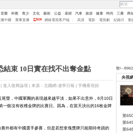
音樂
科教
青少
文化
藝術
公益
産經
汽車
旅游
健康
時尚
三農
商
直播中國
賽事直播
網絡電視客戶端
|
高清
電影
電視劇
紀錄片
動
恐結束 10日實在找不出奪金點
壟!-- /896
央視
 |
進入復興論壇
| 來源：北國網-遼寧日報 |
手機看視頻
尾聲，中國軍團的表現越來越平淡，如果不出意外，8月10日
第一個沒有收穫金牌的比賽日。因為，在當天決出的16枚金牌
第65
第6
賽外都有中國選手參賽，但是若想拿塊獎牌只能期待奇蹟的
第6