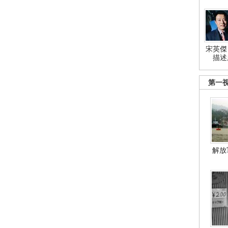
宋英傑
描述
第一
解放