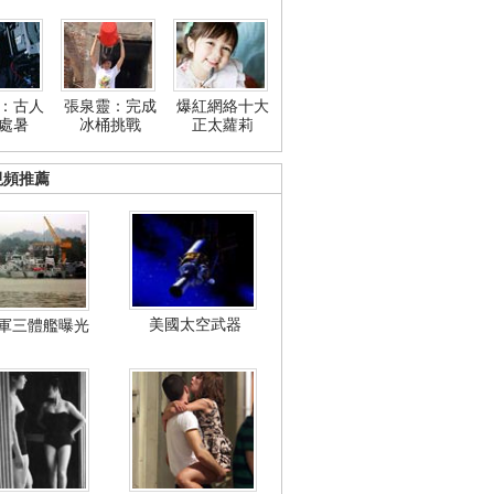
：古人
張泉靈：完成
爆紅網絡十大
處暑
冰桶挑戰
正太蘿莉
視頻推薦
美國太空武器
軍三體艦曝光