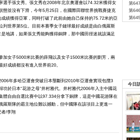
選手張文秀。張文秀在2008年北京奧運會以74.32米獲得女
第6
狀態並沒有下滑，今年5月25日，在國際田聯世界挑戰賽捷克
第6
第6
的成績獲得亞軍，同時打破了此前由她自己保持的75.72米的亞
位列世界第5位。目前本賽季女子鏈球最好成績是由白俄羅斯
事求是地講，如果張文秀能夠獲得銅牌，那中國田徑迷就該滿足
女子5000米比賽的薛飛以及女子1500米比賽的劉芳，兩
最好成績都沒有進入世界前20。
6年多哈亞運會突破日本壟斷到2010年亞運會實現包攬3
今日
功於日本“花游之母”井村雅代。井村雅代2006年入主中國花
體自由自選比賽中以97.334分拿下銅牌，這是中國花游隊在
俄羅斯隊的霸主地位難以撼動，但中國隊在該項目上更進一
者/李翔