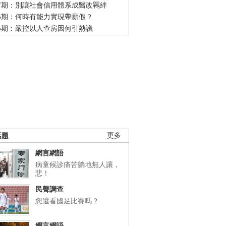
47期：別讓社會信用體系成醫改羈絆
46期：何時有能力實現帶薪假？
45期：嚴控以人查房因何引熱議
話題
更多
網言網語
病童候診痛苦躺地無人讓，
悲！
民聲調查
您還看國足比賽嗎？
網言網語