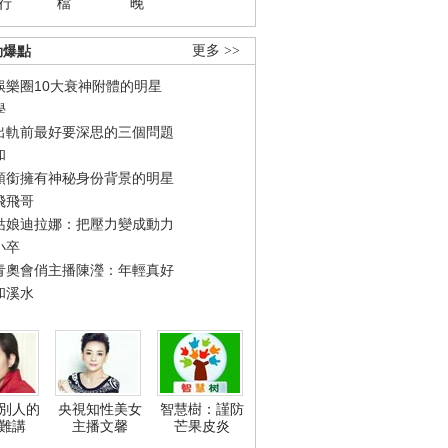
行
檔
晚
勁爆點
更多 >>
娛樂圈10大衰神附體的明星
學
出軌前最好要深思的三個問題
和
領銜擁有神秘身份背景的明星
飛飛哥
姑娘迪拉娜：把壓力變成動力
小卒
青奧會俏主播陳瀅：年輕真好
和溪水
別人的
央視知性美女
智慧樹：謹防
難講
主播文馨
芒果皮炎