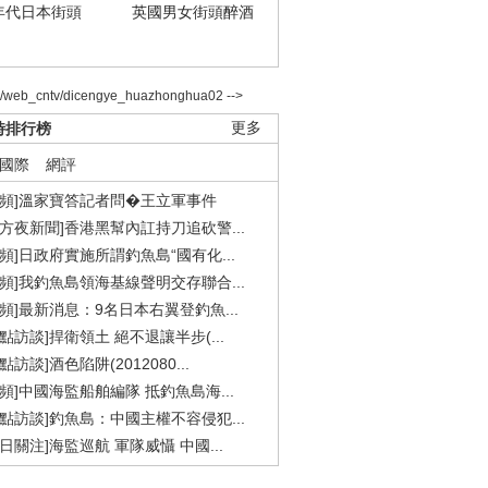
年代日本街頭
英國男女街頭醉酒
2/web_cntv/dicengye_huazhonghua02 -->
時排行榜
更多
國際
網評
視頻]溫家寶答記者問�王立軍事件
東方夜新聞]香港黑幫內訌持刀追砍警...
視頻]日政府實施所謂釣魚島“國有化...
視頻]我釣魚島領海基線聲明交存聯合...
視頻]最新消息：9名日本右翼登釣魚...
焦點訪談]捍衛領土 絕不退讓半步(...
點訪談]酒色陷阱(2012080...
視頻]中國海監船舶編隊 抵釣魚島海...
焦點訪談]釣魚島：中國主權不容侵犯...
今日關注]海監巡航 軍隊威懾 中國...