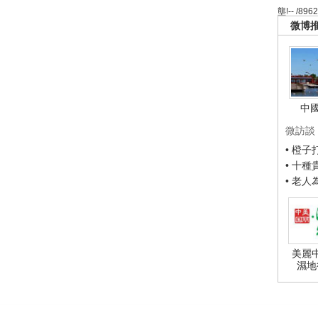
壟!-- /896
微博
中
微訪談
• 橙
• 十
• 老
美麗
濕地