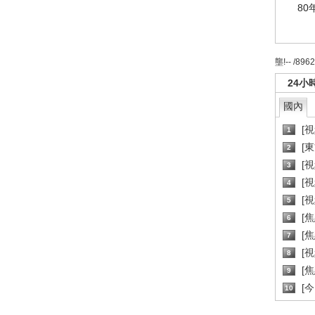
80
壟!-- /896
24小
國內
[
1
[
2
[
3
[
4
[
5
[
6
[焦
7
[
8
[
9
[
10