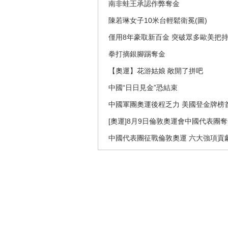
南非蛙王承認作弊奪金
陳若琳女子10米台輕鬆衛冕(圖)
僅用8年豪取新百金 突破眾多歐美把
拳打摘銀腳踢奪金
【奧運】花游姑娘 敞開了拼吧
中國“日日見金”恐結束
中國軍團奧運後程乏力 美國登金牌榜
[奧運]8月9日倫敦奧運會中國代表團
中國代表團征戰倫敦奧運 六大強項貢