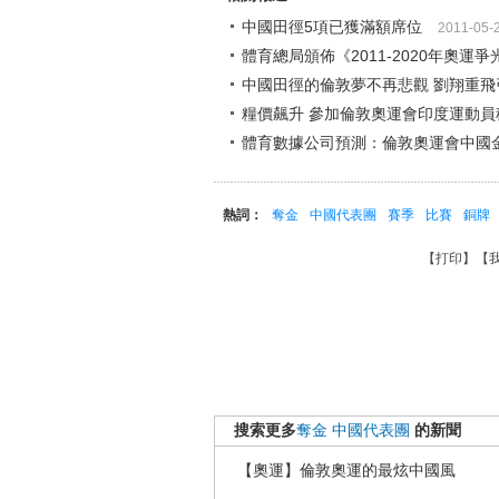
中國田徑5項已獲滿額席位
2011-05-
體育總局頒佈《2011-2020年奧運
中國田徑的倫敦夢不再悲觀 劉翔重飛
糧價飆升 參加倫敦奧運會印度運動員
體育數據公司預測：倫敦奧運會中國
熱詞：
奪金
中國代表團
賽季
比賽
銅牌
【
打印
】【
搜索更多
奪金
中國代表團
的新聞
【奧運】倫敦奧運的最炫中國風