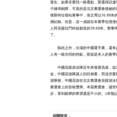
發生。如果非要找一個看點，那還得説遼寧
子鏈球銅牌，可喜的是北京奧運會後她的
俄斯特拉發站賽事中，張文秀以76.99米
洲紀錄。但是，這一成績在本賽季也僅僅
人阿克薩拉門科娃創造的78.69米。實
了。
除此之外，出場的中國選手裏，還有參加
人有一個共同的特點，那就是本人的賽季
中國花樣游泳隊近年來發展迅速，從200
金，中國花游隊讓人刮目相看，而這些要歸
游隊後，中國花游在北京奧運會花樣游泳集
奧運會上的首枚獎牌。本屆奧運會，儘管
步，拿到銀牌的希望還是不小的。□本報記
相關報道：