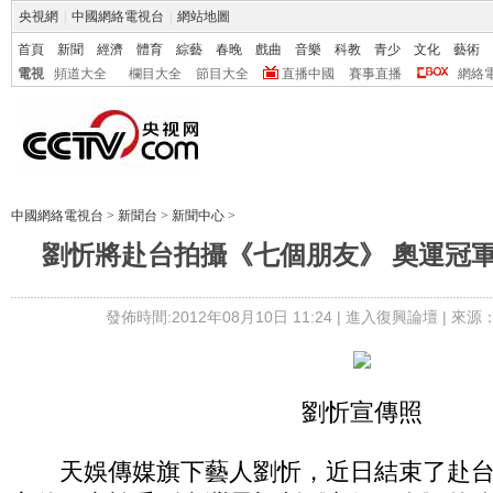
央視網
|
中國網絡電視台
|
網站地圖
首頁
新聞
經濟
體育
綜藝
春晚
戲曲
音樂
科教
青少
文化
藝術
電視
頻道大全
欄目大全
節目大全
直播中國
賽事直播
網絡
中國網絡電視台
>
新聞台
>
新聞中心
>
劉忻將赴台拍攝《七個朋友》 奧運冠
發佈時間:2012年08月10日 11:24 |
進入復興論壇
| 來源
劉忻宣傳照
天娛傳媒旗下藝人劉忻，近日結束了赴台