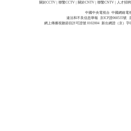
關於CCTV
|
聯繫CCTV
|
關於CNTV
|
聯繫CNTV
|
人才招聘
中國中央電視台 中國網絡電
違法和不良信息舉報
京ICP證060535號
網上傳播視聽節目許可證號 0102004
新出網證（京）字0