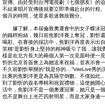
宣傳。由於受到台灣電視劇《七個朋友》的
不結束唱片宣傳後就要立即準備赴台的行程。
個月的時間，使眾多歌迷難捨難分。
據了解，本屆倫敦奧運會中的女子蝶泳冠
的鐵桿粉絲，幾日前焦劉洋賽上奪冠，劉忻
喝彩。在賽後的採訪中，焦劉洋再度表示出
笑稱“是劉忻身上堅持的精神吸引了我，讓我
樣是在北方長大的兩個人第一次見面時便一
忻的北京首簽會上為她送來祝福，並表示會
不久前劉忻舉辦的“我是你的....”VeeLive
比賽的焦劉洋更是為其隔空倒數。不僅如此
到了劉忻的簽名專輯和祝賀禮物，這使她開
活中，焦劉洋不是一個奧運冠軍，她只是一
也不是舞台上光芒四射明星，而是大家身邊