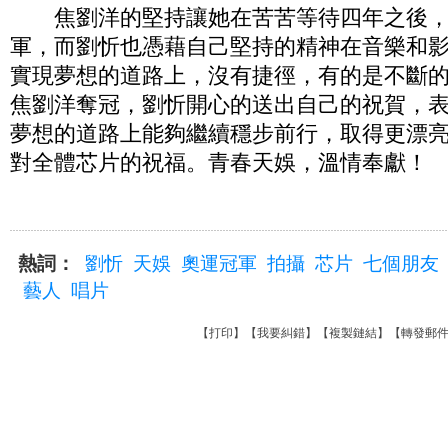
焦劉洋的堅持讓她在苦苦等待四年之後，
軍，而劉忻也憑藉自己堅持的精神在音樂和
實現夢想的道路上，沒有捷徑，有的是不斷
焦劉洋奪冠，劉忻開心的送出自己的祝賀，
夢想的道路上能夠繼續穩步前行，取得更漂
對全體芯片的祝福。青春天娛，溫情奉獻！
熱詞：
劉忻
天娛
奧運冠軍
拍攝
芯片
七個朋友
藝人
唱片
【
打印
】【
我要糾錯
】【
複製鏈結
】【
轉發郵