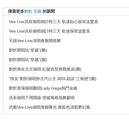
搜索更多
劉忻
天娛
的新聞
Vee Live洪辰個唱倒計時三天 歌迷貼心探班送驚喜
Vee Live洪辰個唱倒計時三天 歌迷探班送驚喜
天娛Vee Live演唱會旗開得勝
劉忻開唱玩“穿越”(圖)
劉忻開唱玩“穿越”(圖)
劉忻將在北京個唱 紅髮造型挑戰搖滾(圖)
“快女“劉忻個唱扮古代公主 與DL組談“三角戀“(圖)
劉忻首場個唱翻唱Lady Gaga熱門金曲
洪辰個唱下周開啟 突破風格熱舞獻唱
武藝Vee Live個唱海報曝光 展藍色清新夢幻風