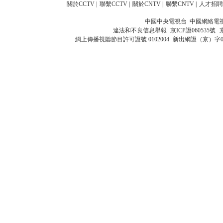
關於CCTV
|
聯繫CCTV
|
關於CNTV
|
聯繫CNTV
|
人才招聘
中國中央電視台 中國網絡電
違法和不良信息舉報
京ICP證060535號
網上傳播視聽節目許可證號 0102004
新出網證（京）字0