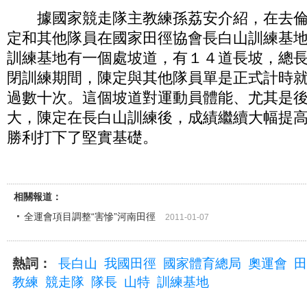
據國家競走隊主教練孫荔安介紹，在去倫
定和其他隊員在國家田徑協會長白山訓練基
訓練基地有一個處坡道，有１４道長坡，總
閉訓練期間，陳定與其他隊員單是正式計時
過數十次。這個坡道對運動員體能、尤其是
大，陳定在長白山訓練後，成績繼續大幅提
勝利打下了堅實基礎。
相關報道：
全運會項目調整“害慘”河南田徑
2011-01-07
熱詞：
長白山
我國田徑
國家體育總局
奧運會
田
教練
競走隊
隊長
山特
訓練基地