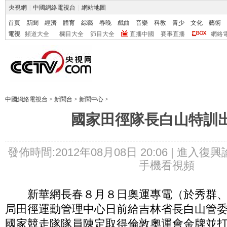
央視網
|
中國網絡電視台
|
網站地圖
首頁
新聞
經濟
體育
綜藝
春晚
戲曲
音樂
科教
青少
文化
藝術
電視
頻道大全
欄目大全
節目大全
直播中國
賽事直播
網絡
中國網絡電視台
>
新聞台
>
新聞中心
>
國家田徑隊長白山特訓
發佈時間:2012年08月08日 20:06 |
進入復興
手機看視頻
新華網長春８月８日奧運專電（於秀群、
局田徑運動管理中心日前給吉林省長白山管
國家競走隊隊員陳定取得倫敦奧運會金牌並