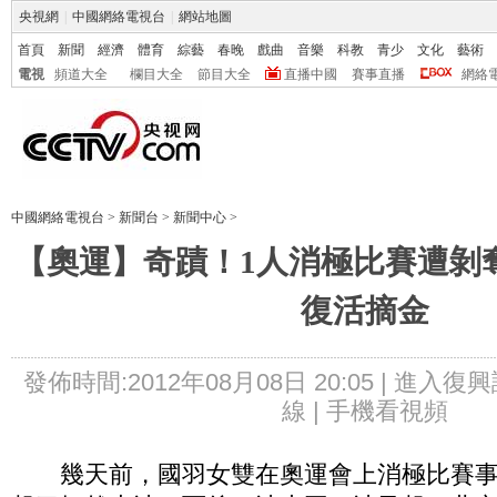
央視網
|
中國網絡電視台
|
網站地圖
首頁
新聞
經濟
體育
綜藝
春晚
戲曲
音樂
科教
青少
文化
藝術
電視
頻道大全
欄目大全
節目大全
直播中國
賽事直播
網絡
中國網絡電視台
>
新聞台
>
新聞中心
>
【奧運】奇蹟！1人消極比賽遭剝
復活摘金
發佈時間:2012年08月08日 20:05 |
進入復興
線 |
手機看視頻
幾天前，國羽女雙在奧運會上消極比賽事