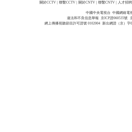
關於CCTV
|
聯繫CCTV
|
關於CNTV
|
聯繫CNTV
|
人才招聘
中國中央電視台 中國網絡電
違法和不良信息舉報
京ICP證060535號
網上傳播視聽節目許可證號 0102004
新出網證（京）字0