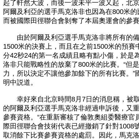
起了軒然大波，而後一波未平一波又起，北京
阿爾及利亞的選手馬克洛非也因為在800米的
而被國際田徑聯合會剝奪了本屆奧運會的參
由於阿爾及利亞選手馬克洛非將所有的備
1500米的決賽上，而且在之前1500米的預
分42秒24的第一名成績且略有點小傷，於是
洛非只能戰略性的放棄了800米的比賽。“但
力，所以決定不讓他參加餘下的所有比賽。”
明中説道。
幸好來自北京時間8月7日的消息稱，被取消
的阿爾及利亞選手馬克洛非經過申訴後，又
參賽資格。“在重新審核了倫敦奧組委醫療官
際田徑聯合會技術代表已經撤銷了針對1008號
取消餘下比賽參賽資格的處罰。因此，馬克