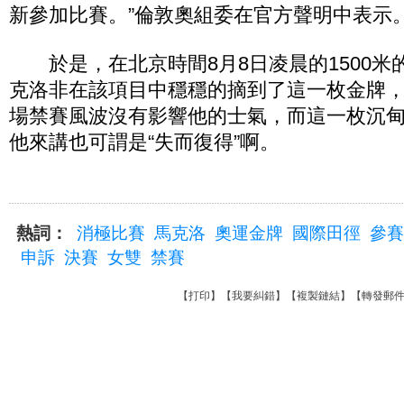
新參加比賽。”倫敦奧組委在官方聲明中表示
於是，在北京時間8月8日凌晨的1500米的
克洛非在該項目中穩穩的摘到了這一枚金牌
場禁賽風波沒有影響他的士氣，而這一枚沉
他來講也可謂是“失而復得”啊。
熱詞：
消極比賽
馬克洛
奧運金牌
國際田徑
參賽
申訴
決賽
女雙
禁賽
【
打印
】【
我要糾錯
】【
複製鏈結
】【
轉發郵