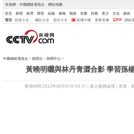
央視網
|
中國網絡電視台
|
網站地圖
首頁
新聞
經濟
體育
綜藝
春晚
戲曲
音樂
科教
青少
文化
藝術
電視
頻道大全
欄目大全
節目大全
直播中國
賽事直播
網絡
中國網絡電視台
>
新聞台
>
新聞中心
>
黃曉明曬與林丹青澀合影 學習孫楊要
發佈時間:2012年08月07日 03:37 |
進入復興論壇
| 來源：