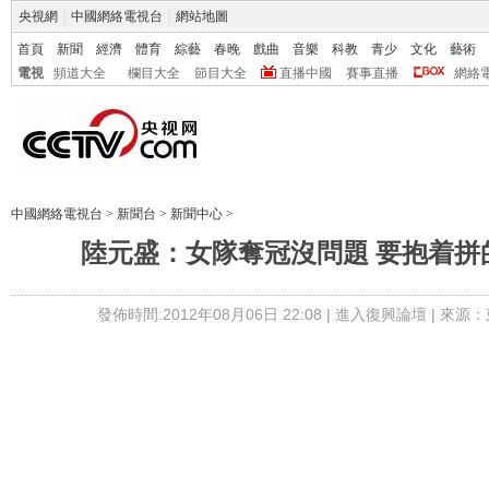
央視網
|
中國網絡電視台
|
網站地圖
首頁
新聞
經濟
體育
綜藝
春晚
戲曲
音樂
科教
青少
文化
藝術
電視
頻道大全
欄目大全
節目大全
直播中國
賽事直播
網絡
中國網絡電視台
>
新聞台
>
新聞中心
>
陸元盛：女隊奪冠沒問題 要抱着拼
發佈時間:2012年08月06日 22:08 |
進入復興論壇
| 來源：