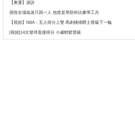
【奧運】淚訴
孫悅全場低迷只因一人 他曾是單防科比麥蒂工兵
【視頻】NBA：五人得分上雙 馬刺橫掃爵士晉級下一輪
[視頻]14次發球直接得分 小威輕鬆晉級