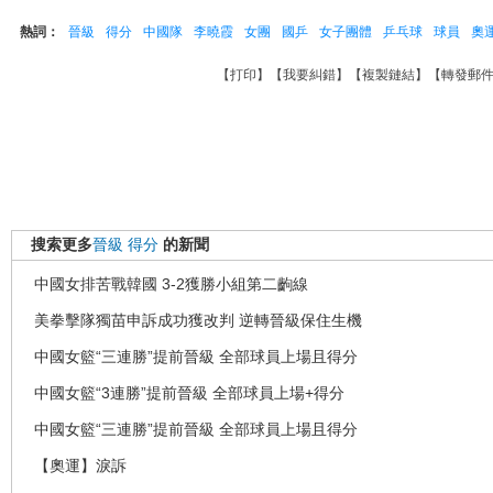
熱詞：
晉級
得分
中國隊
李曉霞
女團
國乒
女子團體
乒乓球
球員
奧
【
打印
】【
我要糾錯
】【
複製鏈結
】【
轉發郵
搜索更多
晉級
得分
的新聞
中國女排苦戰韓國 3-2獲勝小組第二齣線
美拳擊隊獨苗申訴成功獲改判 逆轉晉級保住生機
中國女籃“三連勝”提前晉級 全部球員上場且得分
中國女籃“3連勝”提前晉級 全部球員上場+得分
中國女籃“三連勝”提前晉級 全部球員上場且得分
【奧運】淚訴