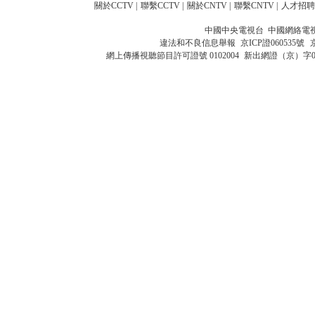
關於CCTV
|
聯繫CCTV
|
關於CNTV
|
聯繫CNTV
|
人才招聘
中國中央電視台 中國網絡電
違法和不良信息舉報
京ICP證060535號
網上傳播視聽節目許可證號 0102004
新出網證（京）字0