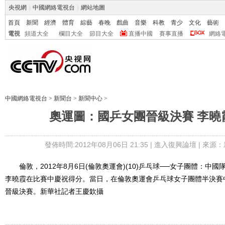
央視網
|
中國網絡電視台
|
網站地圖
首頁
新聞
經濟
體育
綜藝
春晚
戲曲
音樂
科教
青少
文化
藝術
電視
頻道大全
欄目大全
節目大全
直播中國
賽事直播
網絡
中國網絡電視台
>
新聞台
>
新聞中心
>
奧運圖：國乒女團晉級決賽 李曉
發佈時間:2012年08月06日 21:35 |
進入復興論壇
| 來源：
倫敦，2012年8月6日(倫敦奧運會)(10)乒乓球──女子團體：中國
李曉霞在比賽中慶祝得分。當日，在倫敦奧運會乒乓球女子團體半決賽
晉級決賽。新華社記者王慶欽攝