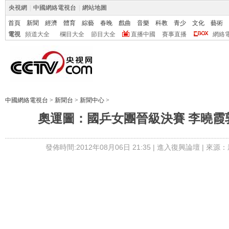
央視網
|
中國網絡電視台
|
網站地圖
首頁
新聞
經濟
體育
綜藝
春晚
戲曲
音樂
科教
青少
文化
藝術
電視
頻道大全
欄目大全
節目大全
直播中國
賽事直播
網絡
中國網絡電視台
>
新聞台
>
新聞中心
>
奧運圖：國乒女團晉級決賽 李曉霞
發佈時間:2012年08月06日 21:35 |
進入復興論壇
| 來源：