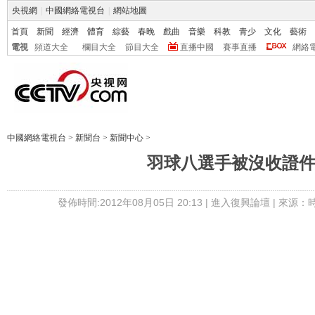
央視網
|
中國網絡電視台
|
網站地圖
首頁
新聞
經濟
體育
綜藝
春晚
戲曲
音樂
科教
青少
文化
藝術
電視
頻道大全
欄目大全
節目大全
直播中國
賽事直播
網絡
中國網絡電視台
>
新聞台
>
新聞中心
>
羽球八選手被沒收證
發佈時間:2012年08月05日 20:13 |
進入復興論壇
| 來源：