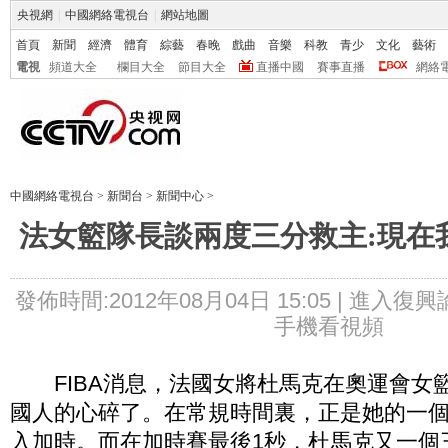
央視網
|
中國網絡電視台
|
網站地圖
首頁
新聞
經濟
體育
綜藝
春晚
戲曲
音樂
科教
青少
文化
藝術
電視
頻道大全
欄目大全
節目大全
直播中國
賽事直播
網絡
中國網絡電視台
>
新聞台
>
新聞中心
>
法女籃隊長談兩度三分救主:現在
發佈時間:2012年08月04日 15:05 |
進入復興
手機看視頻
FIBA消息，法國女將杜馬克在奧運會女
國人的心碎了。在常規時間裏，正是她的一
入加時。而在加時賽最後1秒，杜馬克又一個