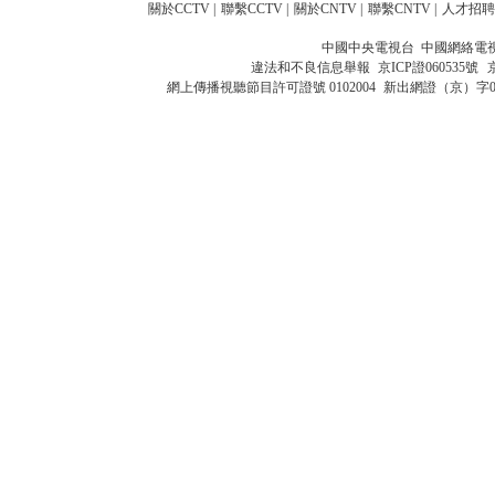
關於CCTV
|
聯繫CCTV
|
關於CNTV
|
聯繫CNTV
|
人才招聘
中國中央電視台 中國網絡電
違法和不良信息舉報
京ICP證060535號
網上傳播視聽節目許可證號 0102004
新出網證（京）字0