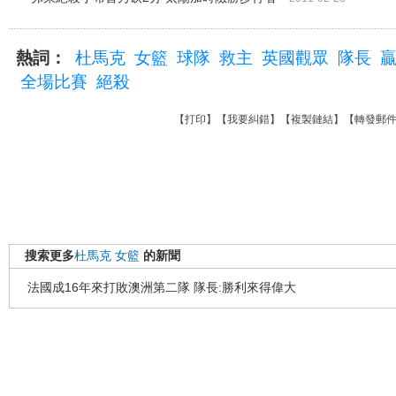
熱詞：
杜馬克
女籃
球隊
救主
英國觀眾
隊長
全場比賽
絕殺
【
打印
】【
我要糾錯
】【
複製鏈結
】【
轉發郵
搜索更多
杜馬克
女籃
的新聞
法國成16年來打敗澳洲第二隊 隊長:勝利來得偉大