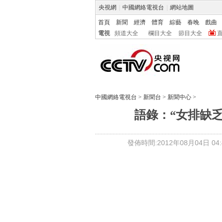
央視網
|
中國網絡電視台
|
網站地圖
首頁
新聞
經濟
體育
綜藝
春晚
戲曲
電視
頻道大全
欄目大全
節目大全
中國網絡電視台
>
新聞台
>
新聞中心
>
語錄：“女排缺乏
發佈時間:2012年08月04日 04:4