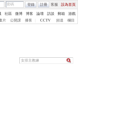
登錄
註冊
客服
設為首頁
城
社區
微博
博客
論壇
訪談
郵箱
游戲
畫片
公開課
播客
|
CCTV
頻道
欄目