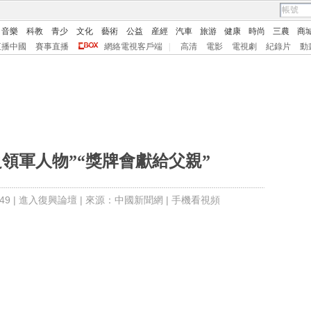
音樂
科教
青少
文化
藝術
公益
産經
汽車
旅游
健康
時尚
三農
商
直播中國
賽事直播
網絡電視客戶端
|
高清
電影
電視劇
紀錄片
動
領軍人物”“獎牌會獻給父親”
9 |
進入復興論壇
| 來源：中國新聞網 |
手機看視頻