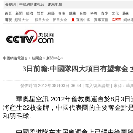
央視網
|
中國網絡電視台
|
網站地圖
首頁
新聞
經濟
體育
綜藝
春晚
戲曲
音樂
科教
青少
文化
藝術
電視
頻道大全
欄目大全
節目大全
直播中國
賽事直播
網絡
中國網絡電視台
>
新聞台
>
新聞中心
>
3日前瞻:中國隊四大項目有望奪金
發佈時間:2012年08月03日 06:44 |
進入復興論壇
| 來源：華
華奧星空訊 2012年倫敦奧運會於8月3
將産生22枚金牌，中國代表團的主要奪金點
和羽毛球。
中國柔道隊在本屆奧運會上已經由徐麗麗在