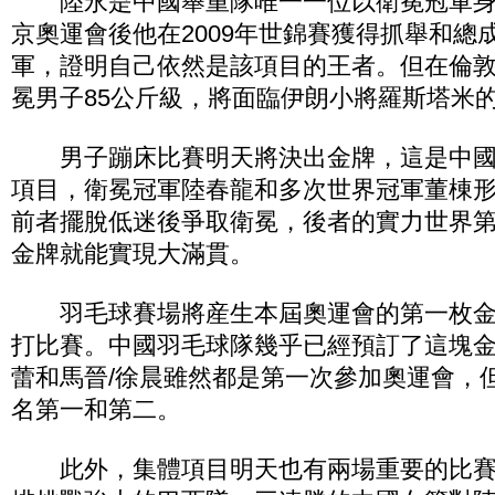
陸永是中國舉重隊唯一一位以衛冕冠軍身
京奧運會後他在2009年世錦賽獲得抓舉和總
軍，證明自己依然是該項目的王者。但在倫
冕男子85公斤級，將面臨伊朗小將羅斯塔米
男子蹦床比賽明天將決出金牌，這是中國
項目，衛冕冠軍陸春龍和多次世界冠軍董棟
前者擺脫低迷後爭取衛冕，後者的實力世界
金牌就能實現大滿貫。
羽毛球賽場將産生本屆奧運會的第一枚金
打比賽。中國羽毛球隊幾乎已經預訂了這塊金
蕾和馬晉/徐晨雖然都是第一次參加奧運會，
名第一和第二。
此外，集體項目明天也有兩場重要的比賽