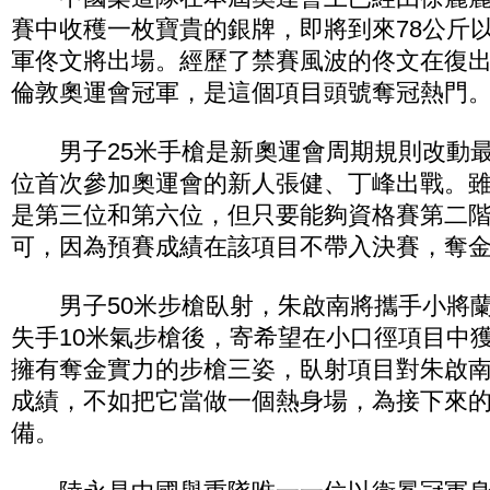
賽中收穫一枚寶貴的銀牌，即將到來78公斤
軍佟文將出場。經歷了禁賽風波的佟文在復
倫敦奧運會冠軍，是這個項目頭號奪冠熱門
男子25米手槍是新奧運會周期規則改動最
位首次參加奧運會的新人張健、丁峰出戰。
是第三位和第六位，但只要能夠資格賽第二
可，因為預賽成績在該項目不帶入決賽，奪
男子50米步槍臥射，朱啟南將攜手小將蘭
失手10米氣步槍後，寄希望在小口徑項目中
擁有奪金實力的步槍三姿，臥射項目對朱啟
成績，不如把它當做一個熱身場，為接下來
備。