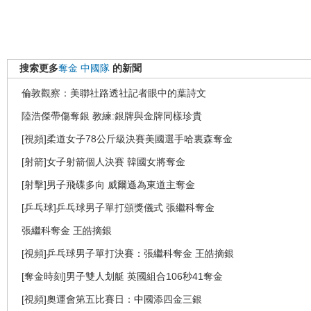
搜索更多
奪金
中國隊
的新聞
倫敦觀察：美聯社路透社記者眼中的葉詩文
陸浩傑帶傷奪銀 教練:銀牌與金牌同樣珍貴
[視頻]柔道女子78公斤級決賽美國選手哈裏森奪金
[射箭]女子射箭個人決賽 韓國女將奪金
[射擊]男子飛碟多向 威爾遜為東道主奪金
[乒乓球]乒乓球男子單打頒獎儀式 張繼科奪金
張繼科奪金 王皓摘銀
[視頻]乒乓球男子單打決賽：張繼科奪金 王皓摘銀
[奪金時刻]男子雙人划艇 英國組合106秒41奪金
[視頻]奧運會第五比賽日：中國添四金三銀