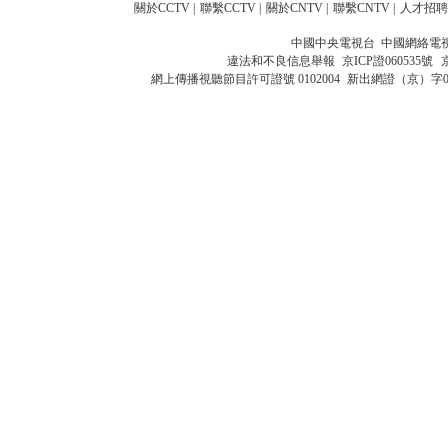
關於CCTV
|
聯繫CCTV
|
關於CNTV
|
聯繫CNTV
|
人才招聘
中國中央電視台 中國網絡電
違法和不良信息舉報
京ICP證060535號
網上傳播視聽節目許可證號 0102004
新出網證（京）字0