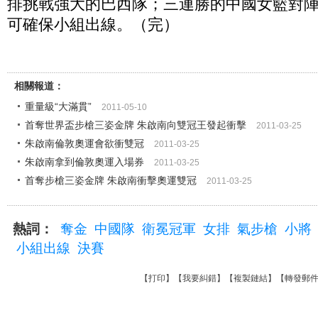
排挑戰強大的巴西隊；三連勝的中國女籃對
可確保小組出線。（完）
相關報道：
重量級“大滿貫”
2011-05-10
首奪世界盃步槍三姿金牌 朱啟南向雙冠王發起衝擊
2011-03-25
朱啟南倫敦奧運會欲衝雙冠
2011-03-25
朱啟南拿到倫敦奧運入場券
2011-03-25
首奪步槍三姿金牌 朱啟南衝擊奧運雙冠
2011-03-25
熱詞：
奪金
中國隊
衛冕冠軍
女排
氣步槍
小將
小組出線
決賽
【
打印
】【
我要糾錯
】【
複製鏈結
】【
轉發郵