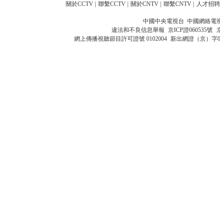
關於CCTV
|
聯繫CCTV
|
關於CNTV
|
聯繫CNTV
|
人才招聘
中國中央電視台 中國網絡電
違法和不良信息舉報
京ICP證060535號
網上傳播視聽節目許可證號 0102004
新出網證（京）字0