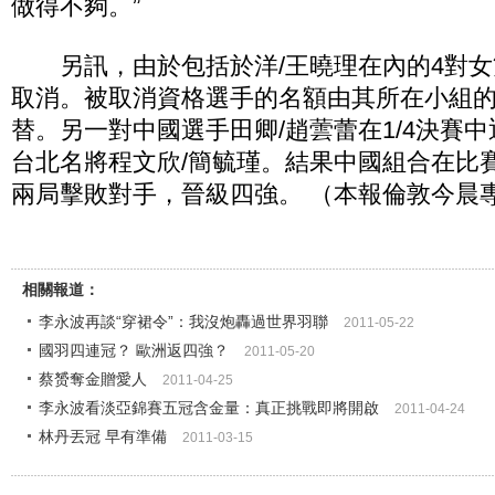
做得不夠。”
另訊，由於包括於洋/王曉理在內的4對女
取消。被取消資格選手的名額由其所在小組
替。另一對中國選手田卿/趙蕓蕾在1/4決賽
台北名將程文欣/簡毓瑾。結果中國組合在比
兩局擊敗對手，晉級四強。 （本報倫敦今晨
相關報道：
李永波再談“穿裙令”：我沒炮轟過世界羽聯
2011-05-22
國羽四連冠？ 歐洲返四強？
2011-05-20
蔡赟奪金贈愛人
2011-04-25
李永波看淡亞錦賽五冠含金量：真正挑戰即將開啟
2011-04-24
林丹丟冠 早有準備
2011-03-15