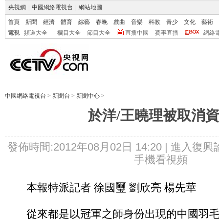
央視網
|
中國網絡電視台
|
網站地圖
首頁
新聞
經濟
體育
綜藝
春晚
戲曲
音樂
科教
青少
文化
藝術
電視
頻道大全
欄目大全
節目大全
直播中國
賽事直播
網絡
中國網絡電視台
>
新聞台
>
新聞中心
>
於洋/王曉理被取消
發佈時間:2012年08月02日 14:20 |
進入復興
手機看視頻
本報特派記者 徐國璽 劉欣亮 楊先華
從來都是以冠軍之師身份出現的中國羽毛