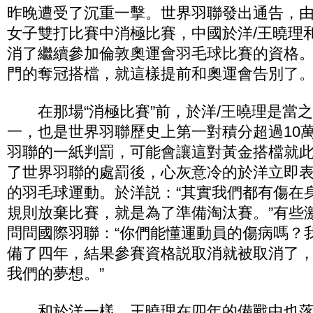
昨晚遭受了沉重一擊。世界羽聯發出通告，
女子雙打比賽中消極比賽，中國於洋/王曉理
消了繼續參加倫敦奧運會羽毛球比賽的資格
門的奪冠搭檔，就這樣提前和奧運會告別了
在那場“消極比賽”前，於洋/王曉理是當
一，也是世界羽聯歷史上第一對積分超過10
羽聯的一紙判罰，可能會讓這對黃金搭檔就
了世界羽聯的處罰後，心灰意冷的於洋立即
的羽毛球運動。於洋説：“其實我們都有傷在
規則放棄比賽，就是為了準備淘汰賽。”有些
問問國際羽聯：“你們能懂運動員的傷病嗎？
備了四年，結果參賽資格説取消就被取消了
我們的夢想。”
和於洋一樣，王曉理在四年的備戰中也落