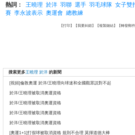
熱詞：
王曉理
於洋
羽聯
選手
羽毛球隊
女子雙
賽
李永波表示
奧運會
總教練
【
打印
】【
我要糾錯
】【
複製鏈結
】【
轉發郵
搜索更多
王曉理
於洋
的新聞
[視頻]倫敦奧運 於洋/王曉理向球迷和全國觀眾説對不起
於洋/王曉理被取消奧運資格
於洋/王曉理被取消奧運資格
於洋/王曉理被取消奧運資格
於洋/王曉理被取消奧運資格
[奧運1+1]打假球被取消資格 規則不合理 莫揮道德大棒