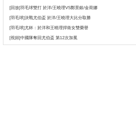
[回放]羽毛球雙打 於洋/王曉理VS鄭景銀/金荷娜
[羽毛球]決戰尤伯盃 於洋/王曉理大比分取勝
[羽毛球]尤杯：於洋和王曉理捍衛女雙榮譽
[視頻]中國隊奪回尤伯盃 第12次加冕