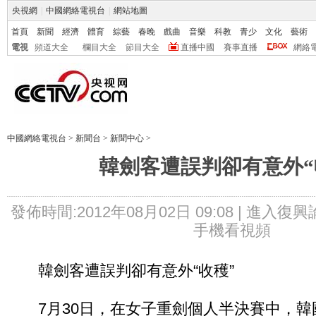
央視網
|
中國網絡電視台
|
網站地圖
首頁
新聞
經濟
體育
綜藝
春晚
戲曲
音樂
科教
青少
文化
藝術
電視
頻道大全
欄目大全
節目大全
直播中國
賽事直播
網絡
中國網絡電視台
>
新聞台
>
新聞中心
>
韓劍客遭誤判卻有意外“
發佈時間:2012年08月02日 09:08 |
進入復興
手機看視頻
韓劍客遭誤判卻有意外“收穫”
7月30日，在女子重劍個人半決賽中，韓