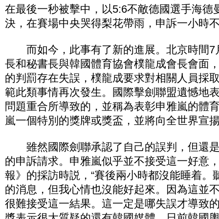
在最後一秒被擊中，以5:6不敵德國選手海德
決，在賽場中央哭得梨花帶雨，申訴一小時
而如今，此事有了新的進展。北京時間7月
長和秘書長與韓國體育協會樸龍成會長會面
的判罰存在失誤，樸龍成要求對相關人員採
範此類事情再次發生。國際擊劍聯盟遺憾地
問題重合所導致的，並稱為表彰申雅嵐的體
嵐一個特別的獎牌或獎盃，並將向全世界宣
雖然國際劍聯承認了自己的誤判，但還是
的申訴請求。申雅嵐似乎並不接受這一好意
報》的採訪時説，“賽後兩小時都沒能睡着。
的消息，但我心情也沒能好起來。因為這並
很難接受這一結果。這一定是哪失誤才導致的
獎表示很大質疑的還有韓國媒體。日前韓國