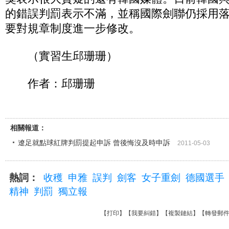
的錯誤判罰表示不滿，並稱國際劍聯仍採用
要對規章制度進一步修改。
（實習生邱珊珊）
作者：邱珊珊
相關報道：
遼足就點球紅牌判罰提起申訴 曾後悔沒及時申訴
2011-05-03
熱詞：
收穫
申雅
誤判
劍客
女子重劍
德國選手
精神
判罰
獨立報
【
打印
】【
我要糾錯
】【
複製鏈結
】【
轉發郵