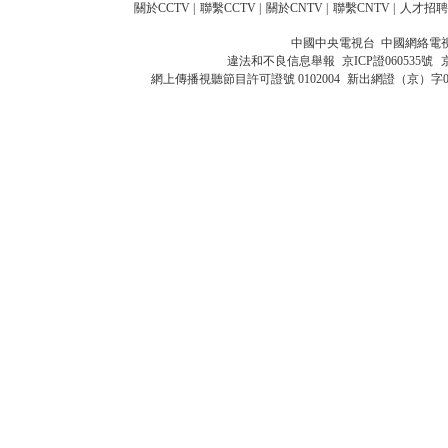
關於CCTV
|
聯繫CCTV
|
關於CNTV
|
聯繫CNTV
|
人才招聘
中國中央電視台 中國網絡電
違法和不良信息舉報
京ICP證060535號
網上傳播視聽節目許可證號 0102004
新出網證（京）字0