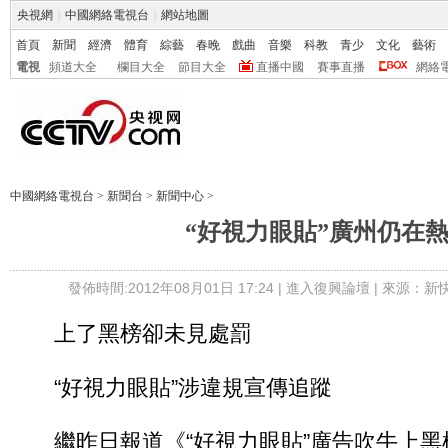
央視網
|
中國網絡電視台
|
網站地圖
首頁
新聞
經濟
體育
綜藝
春晚
戲曲
音樂
科教
青少
文化
藝術
電視
頻道大全
欄目大全
節目大全
直播中國
賽事直播
網絡
中國網絡電視台
>
新聞台
>
新聞中心
>
“好視力眼貼”廣州仍在
發佈時間:2012年08月01日 17:24 |
進入復興論壇
| 來源：新
上了黑榜卻未見處罰
“好視力眼貼”涉違規宣傳追蹤
繼昨日報道《“好視力眼貼”廣告吹牛上黑