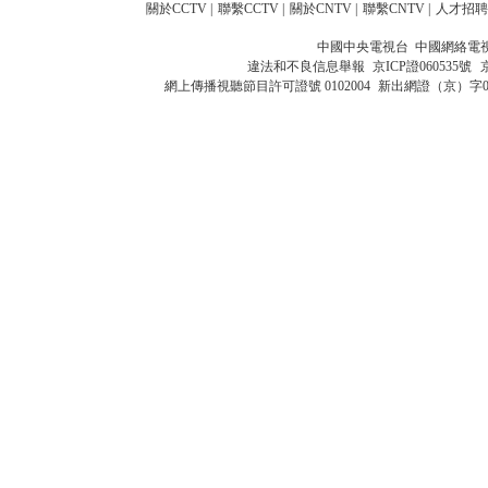
關於CCTV
|
聯繫CCTV
|
關於CNTV
|
聯繫CNTV
|
人才招聘
中國中央電視台 中國網絡電
違法和不良信息舉報
京ICP證060535號
網上傳播視聽節目許可證號 0102004
新出網證（京）字0