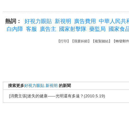
熱詞：
好視力眼貼
新視明
廣告費用
中華人民共
白內障
客服
廣告主
國家射擊隊
藥監局
國家食
【
打印
】【
我要糾錯
】【
複製鏈結
】【
轉發郵
搜索更多
好視力眼貼
新視明
的新聞
[消費主張]迷失的健康——光明還有多遠？(2010.5.19)