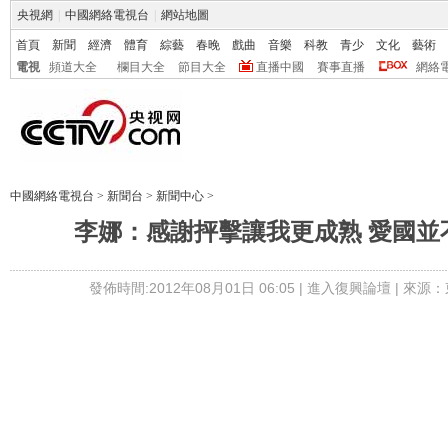
央視網
|
中國網絡電視台
|
網站地圖
首頁
新聞
經濟
體育
綜藝
春晚
戲曲
音樂
科教
青少
文化
藝術
電視
頻道大全
欄目大全
節目大全
直播中國
賽事直播
網絡
中國網絡電視台
>
新聞台
>
新聞中心
>
李娜：感謝抨擊讓我更成熟 愛國並
發佈時間:2012年08月01日 06:05 |
進入復興論壇
| 來源：